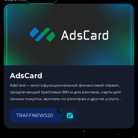
AdsCard
AdsCard — многофункциональный финансовый сервис,
предлагающий трастовые BIN-ы для рекламы, карты для
личных покупок, выплаты по реестрам и другие услуги.
Прозрачные комиссии, поддержка криптовалют и удобные
инструменты для управления финансами.
TRAFFNEWS20