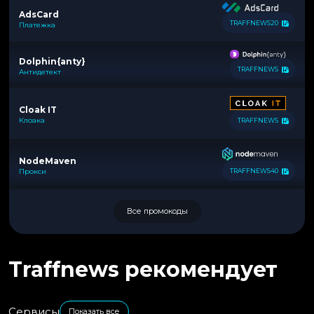
AdsCard
TRAFFNEWS20
Платежка
Dolphin{anty}
TRAFFNEWS
Антидетект
Cloak IT
Клоака
TRAFFNEWS
NodeMaven
Прокси
TRAFFNEWS40
Все промокоды
Traffnews рекомендует
Сервисы
Показать все