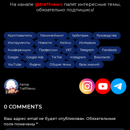
На канале
@traffnews
палят интересные темы,
обязательно подпишись!
Криптовалюты
Манимейкинг
Арбитраж
Руководства
Инструменты
Новости
Кейсы
Интервью
Конференции
Профессии
УБТ
Telegram
Facebook
Google
Google Ads
TikTok
Instagram
Вконтакте
YouTube
Яндекс
Общие темы
База знаний
Автор
TraffNews
0 COMMENTS
Ваш адрес email не будет опубликован.
Обязательные
поля помечены
*