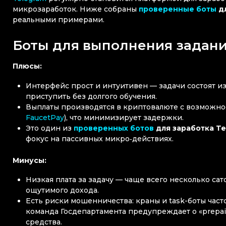
микрозаработок. Ниже собраны
проверенные боты
дл
реальными примерами.
Боты для выполнения заданий 
Плюсы:
Интерфейс прост и интуитивен — задачи состоят из 
приступить без долгого обучения.
Выплаты производятся в криптовалюте с возможно
FaucetPay
), что минимизирует задержки.
Это один из
проверенных ботов
для заработка Te
фокус на пассивных микро‑действиях.
Минусы:
Низкая плата за задачу — чаще всего несколько сат
ощутимого дохода.
Есть риски мошенничества: краны и task-боты час
команда Госдепартамента предупреждает о «prepaid
средства.