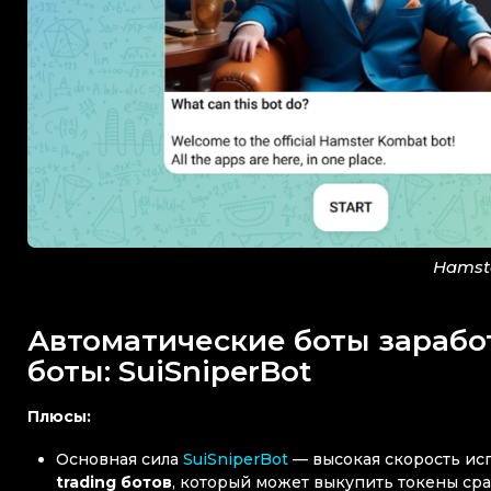
Hamst
Автоматические боты заработк
боты: SuiSniperBot
Плюсы:
Основная сила
SuiSniperBot
— высокая скорость исп
trading ботов
, который может выкупить токены ср