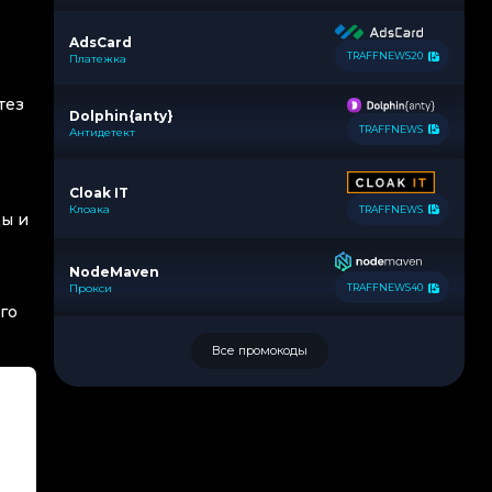
AdsCard
TRAFFNEWS20
Платежка
тез
Dolphin{anty}
TRAFFNEWS
Антидетект
Cloak IT
Клоака
TRAFFNEWS
ды и
NodeMaven
Прокси
TRAFFNEWS40
го
Все промокоды