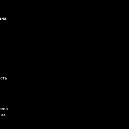
ана,
ость
рева
ех,