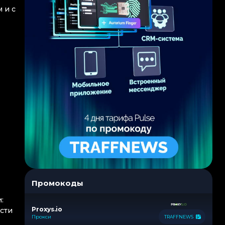
 и с
Промокоды
:
Proxys.io
ести
Прокси
TRAFFNEWS