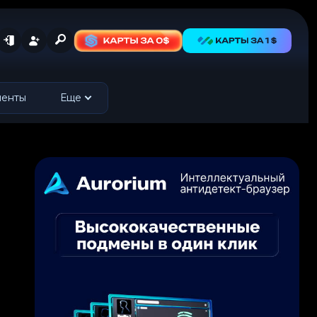
менты
Еще