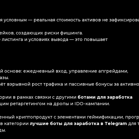
я условным — реальная стоимость активов не зафиксиров
 фейков, создающих риски фишинга.
листинга и условиях вывода — это повышает
й основе: ежедневный вход, управление апгрейдами,
азы.
ёт взрывной рост трафика и пассивные бонусы за активн
ории в рамках связки с другими
ботами для заработка
ющим ретаргетингом на дропы и IDO-кампании.
оценный криптопродукт с элементами геймификации, прог
 в категории
лучшие боты для заработка в Telegram
для т
ды.