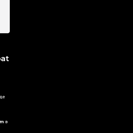
at
иде
am
в