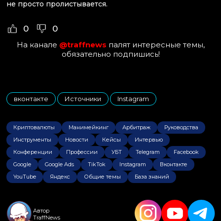
не просто пролистывается.
0
0
На канале
@traffnews
палят интересные темы,
обязательно подпишись!
вконтакте
Источники
Instagram
,
,
Криптовалюты
Манимейкинг
Арбитраж
Руководства
Инструменты
Новости
Кейсы
Интервью
Конференции
Профессии
УБТ
Telegram
Facebook
Google
Google Ads
TikTok
Instagram
Вконтакте
YouTube
Яндекс
Общие темы
База знаний
Автор
TraffNews