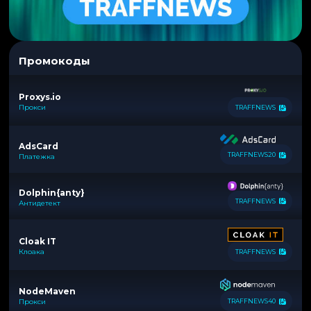
Промокоды
Proxys.io
Прокси
TRAFFNEWS
AdsCard
TRAFFNEWS20
Платежка
Dolphin{anty}
TRAFFNEWS
Антидетект
Cloak IT
Клоака
TRAFFNEWS
NodeMaven
Прокси
TRAFFNEWS40