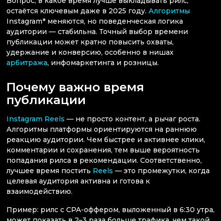
Вопрос, в какое время лучше выкладывать рилс,
остаётся ключевым даже в 2025 году.
Алгоритмы
Instagram* меняются, но поведенческая логика
аудитории — стабильна. Точный выбор времени
публикации может кратно повысить охваты,
удержание и конверсию, особенно в нишах
арбитража
, инфомаркетинга и розницы.
Почему важно время
публикации
Instagram Reels
— не просто контент, а рычаг роста.
Алгоритмы платформы ориентируются на раннюю
реакцию аудитории. Чем быстрее и активнее клики,
комментарии и сохранения, тем выше вероятность
попадания рилса в рекомендации. Соответственно,
лучшее время постить
Reels
— это промежутки, когда
целевая аудитория активна и готова к
взаимодействию.
Пример: рилс с CPA-оффером, выложенный в 6:30 утра,
может показать в 2–3 раза больше трафика, чем такой