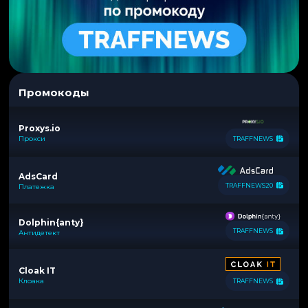
Промокоды
Proxys.io
Прокси
TRAFFNEWS
AdsCard
TRAFFNEWS20
Платежка
Dolphin{anty}
TRAFFNEWS
Антидетект
Cloak IT
Клоака
TRAFFNEWS