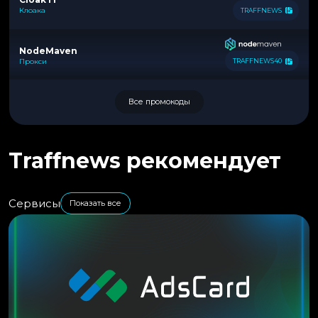
Клоака
TRAFFNEWS
NodeMaven
Прокси
TRAFFNEWS40
Все промокоды
Traffnews рекомендует
Сервисы
Показать все