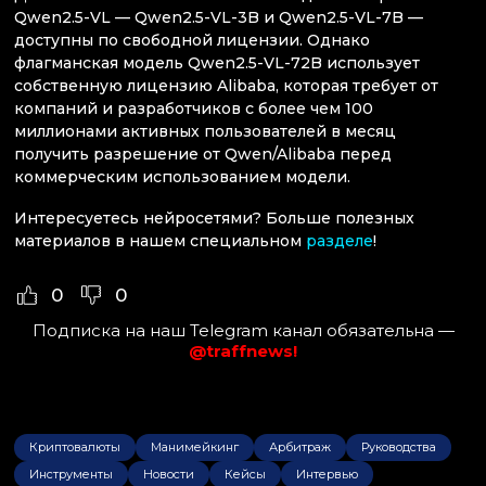
Qwen2.5-VL — Qwen2.5-VL-3B и Qwen2.5-VL-7B —
доступны по свободной лицензии. Однако
флагманская модель Qwen2.5-VL-72B использует
собственную лицензию Alibaba, которая требует от
компаний и разработчиков с более чем 100
миллионами активных пользователей в месяц
получить разрешение от Qwen/Alibaba перед
коммерческим использованием модели.
Интересуетесь нейросетями? Больше полезных
материалов в нашем специальном
разделе
!
0
0
Подписка на наш Telegram канал обязательна —
@traffnews!
Криптовалюты
Манимейкинг
Арбитраж
Руководства
Инструменты
Новости
Кейсы
Интервью