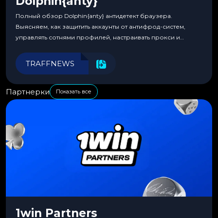
Dolphin{anty}
Полный обзор Dolphin{anty} антидетект браузера.
Выясняем, как защитить аккаунты от антифрод-систем,
управлять сотнями профилей, настраивать прокси и
автоматизировать рабочие процессы для максимальной
эффективности.
TRAFFNEWS
Партнерки
Показать все
1win Partners