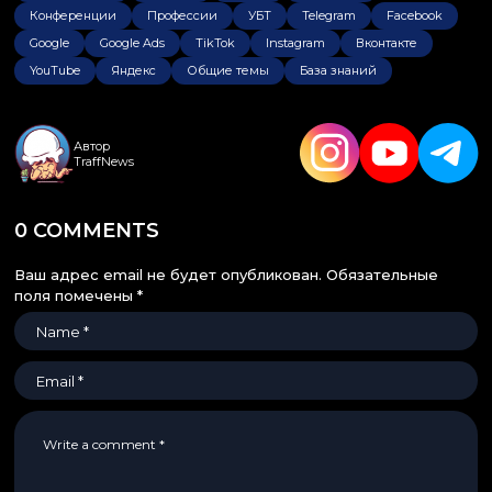
Конференции
Профессии
УБТ
Telegram
Facebook
Google
Google Ads
TikTok
Instagram
Вконтакте
YouTube
Яндекс
Общие темы
База знаний
Автор
TraffNews
0 COMMENTS
Ваш адрес email не будет опубликован.
Обязательные
поля помечены
*