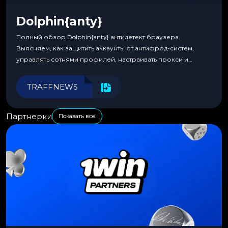
Dolphin{anty}
Полный обзор Dolphin{anty} антидетект браузера.
Выясняем, как защитить аккаунты от антифрод-систем,
управлять сотнями профилей, настраивать прокси и
автоматизировать рабочие процессы для максимальной
эффективности.
TRAFFNEWS
Партнерки
Показать все