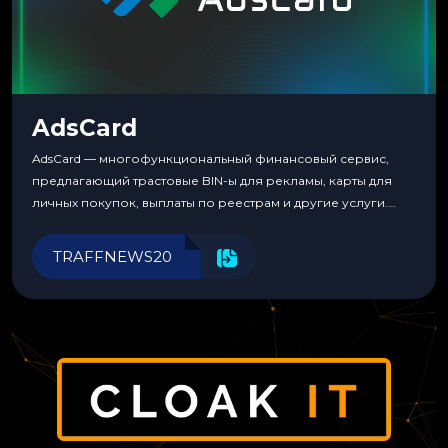
AdsCard
AdsCard — многофункциональный финансовый сервис,
предлагающий трастовые BIN-ы для рекламы, карты для
личных покупок, выплаты по реестрам и другие услуги.
Прозрачные комиссии, поддержка криптовалют и удобные
инструменты для управления финансами.
TRAFFNEWS20