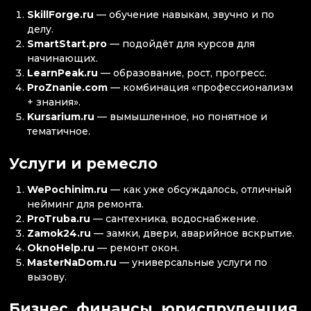
SkillForge.ru
— обучение навыкам, звучно и по
делу.
SmartStart.pro
— подойдёт для курсов для
начинающих.
LearnPeak.ru
— образование, рост, прогресс.
ProZnanie.com
— комбинация «профессионализм
+ знания».
Kursarium.ru
— вымышленное, но понятное и
тематичное.
Услуги и ремесло
WePochinim.ru
— как уже обсуждалось, отличный
нейминг для ремонта.
ProTruba.ru
— сантехника, водоснабжение.
Zamok24.ru
— замки, двери, аварийное вскрытие.
OknoHelp.ru
— ремонт окон.
MasterNaDom.ru
— универсальные услуги по
вызову.
Бизнес, финансы, юриспруденция