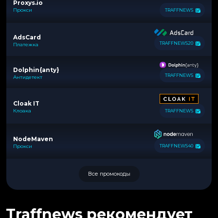
Proxys.io
Прокси
TRAFFNEWS
AdsCard
TRAFFNEWS20
Платежка
Dolphin{anty}
TRAFFNEWS
Антидетект
Cloak IT
Клоака
TRAFFNEWS
NodeMaven
Прокси
TRAFFNEWS40
Все промокоды
Traffnews рекомендует