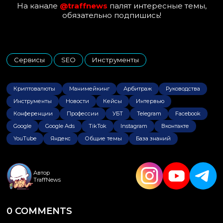
На канале
@traffnews
палят интересные темы,
обязательно подпишись!
Сервисы
SEO
Инструменты
,
,
Криптовалюты
Манимейкинг
Арбитраж
Руководства
Инструменты
Новости
Кейсы
Интервью
Конференции
Профессии
УБТ
Telegram
Facebook
Google
Google Ads
TikTok
Instagram
Вконтакте
YouTube
Яндекс
Общие темы
База знаний
Автор
TraffNews
0 COMMENTS