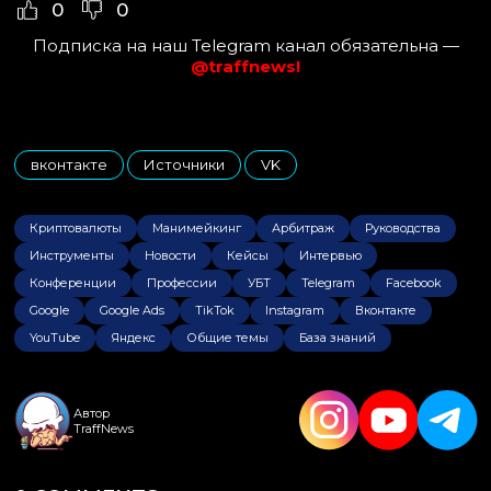
0
0
Подписка на наш Telegram канал обязательна —
@traffnews!
вконтакте
Источники
VK
,
,
Криптовалюты
Манимейкинг
Арбитраж
Руководства
Инструменты
Новости
Кейсы
Интервью
Конференции
Профессии
УБТ
Telegram
Facebook
Google
Google Ads
TikTok
Instagram
Вконтакте
YouTube
Яндекс
Общие темы
База знаний
Автор
TraffNews