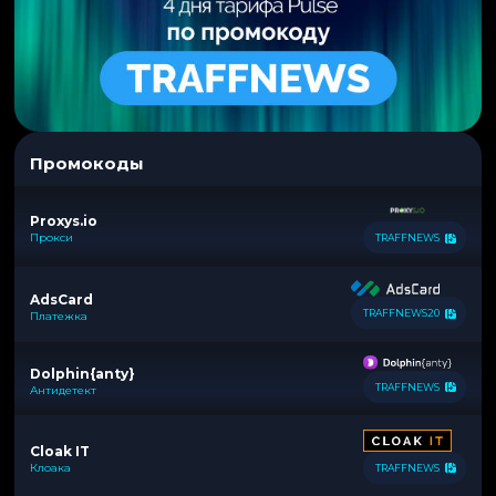
Промокоды
Proxys.io
Прокси
TRAFFNEWS
AdsCard
TRAFFNEWS20
Платежка
Dolphin{anty}
TRAFFNEWS
Антидетект
Cloak IT
Клоака
TRAFFNEWS