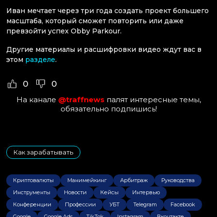
Иван мечтает через три года создать проект большего
масштаба, который сможет повторить или даже
превзойти успех Obby Parkour.
Другие материалы и расшифровки видео ждут вас в
этом
разделе
.
0
0
На канале
@traffnews
палят интересные темы,
обязательно подпишись!
Как зарабатывать
Криптовалюты
Манимейкинг
Арбитраж
Руководства
Инструменты
Новости
Кейсы
Интервью
Конференции
Профессии
УБТ
Telegram
Facebook
Google
Google Ads
TikTok
Instagram
Вконтакте