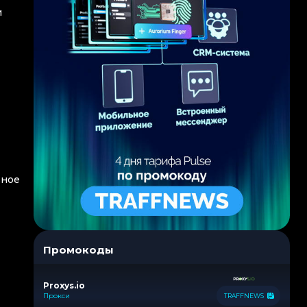
и
вное
Промокоды
Proxys.io
Прокси
TRAFFNEWS