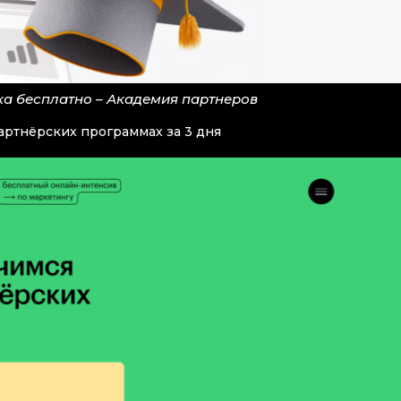
а бесплатно – Академия партнеров
партнёрских программах за 3 дня