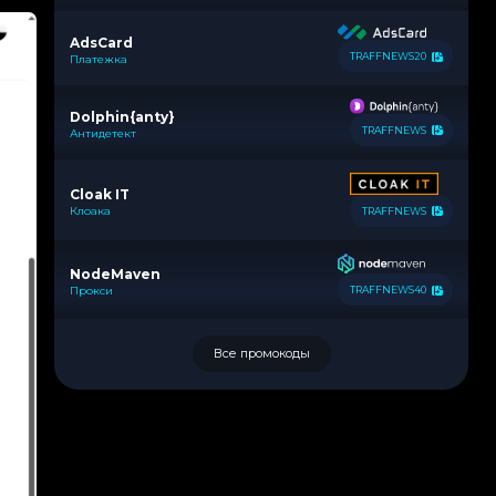
AdsCard
TRAFFNEWS20
Платежка
Dolphin{anty}
TRAFFNEWS
Антидетект
Cloak IT
Клоака
TRAFFNEWS
NodeMaven
Прокси
TRAFFNEWS40
Все промокоды