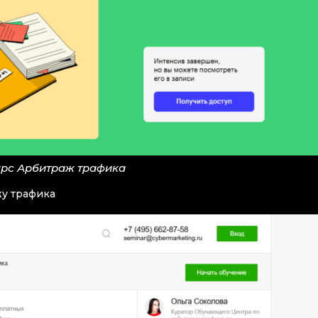
урс Арбитраж трафика
жу трафика