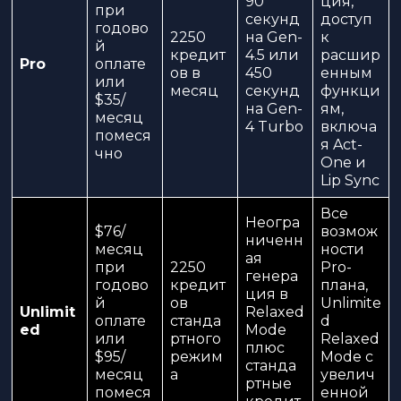
90
ция,
при
секунд
доступ
годово
2250
на Gen-
к
й
кредит
4.5 или
расшир
Pro
оплате
ов в
450
енным
или
месяц
секунд
функци
$35/
на Gen-
ям,
месяц
4 Turbo
включа
помеся
я Act-
чно
One и
Lip Sync
Все
Неогра
$76/
возмож
ниченн
месяц
ности
ая
при
2250
Pro-
генера
годово
кредит
плана,
ция в
й
ов
Unlimite
Unlimit
Relaxed
оплате
станда
d
ed
Mode
или
ртного
Relaxed
плюс
$95/
режим
Mode с
станда
месяц
а
увелич
ртные
помеся
енной