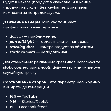
будет в начале (продукт в упаковке) и в конце
(продукт на столе). Без keyframes финальная
композиция непредсказуема.
Движение камеры.
Runway понимает
профессиональные термины:
dolly in
— приближение;
pan left/right
— горизонтальная панорама;
tracking shot
— камера следует за объектом;
static camera
— неподвижная.
Для стабильных рекламных креативов используйте
static camera
или
smooth dolly
— это минимизирует
случайную тряску.
Соотношение сторон.
Этот параметр необходимо
выбирать до генерации:
16:9 — YouTube;
9:16 — Stories/Reels*
;
1:1 — Facebook feed*;