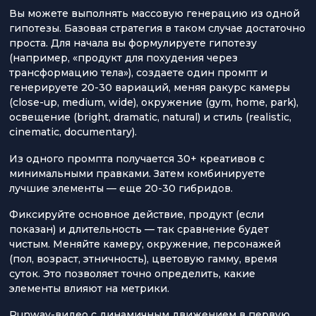
Вы можете выполнять массовую генерацию из одной
гипотезы. Базовая стратегия в таком случае достаточно
проста. Для начала вы формулируете гипотезу
(например, «продукт для похудения через
трансформацию тела»), создаете один промпт и
генерируете 20-30 вариаций, меняя ракурс камеры
(close-up, medium, wide), окружение (gym, home, park),
освещение (bright, dramatic, natural) и стиль (realistic,
cinematic, documentary).
Из одного промпта получается 30+ креативов с
минимальными правками. Затем комбинируете
лучшие элементы — еще 20-30 гибридов.
Фиксируйте основное действие, продукт (если
показан) и длительность — так сравнение будет
чистым. Меняйте камеру, окружение, персонажей
(пол, возраст, этничность), цветовую гамму, время
суток. Это позволяет точно определить, какие
элементы влияют на метрики.
Runway-видео с динамичным движением в первую