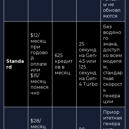
ы не
обновл
яются
Без
водяно
$12/
го
месяц
25
знака,
при
секунд
доступ
годово
625
на Gen-
ко всем
й
Standa
кредит
4.5 или
моделя
оплате
rd
ов в
125
м,
или
месяц
секунд
стандар
$15/
на Gen-
тная
месяц
4 Turbo
скорост
помеся
ь
чно
генера
ции
Приор
итетная
$28/
генера
месяц