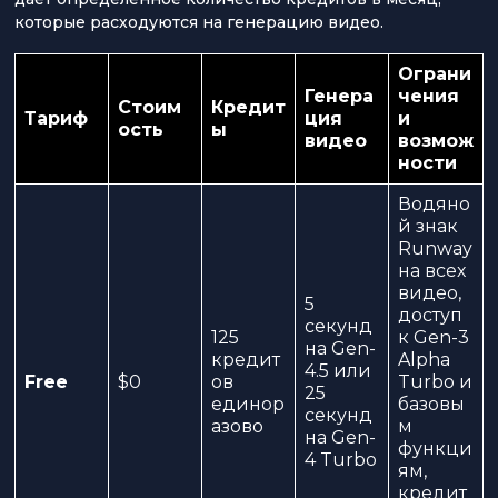
которые расходуются на генерацию видео.
Ограни
Генера
чения
Стоим
Кредит
Тариф
ция
и
ость
ы
видео
возмож
ности
Водяно
й знак
Runway
на всех
видео,
5
доступ
секунд
125
к Gen-3
на Gen-
кредит
Alpha
4.5 или
Free
$0
ов
Turbo и
25
единор
базовы
секунд
азово
м
на Gen-
функци
4 Turbo
ям,
кредит