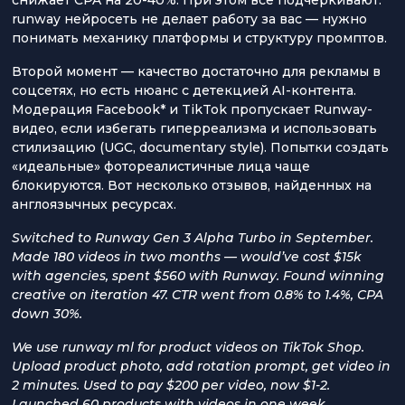
runway нейросеть не делает работу за вас — нужно
понимать механику платформы и структуру промптов.
Второй момент — качество достаточно для рекламы в
соцсетях, но есть нюанс с детекцией AI-контента.
Модерация Facebook* и TikTok пропускает Runway-
видео, если избегать гиперреализма и использовать
стилизацию (UGC, documentary style). Попытки создать
«идеальные» фотореалистичные лица чаще
блокируются. Вот несколько отзывов, найденных на
англоязычных ресурсах.
Switched to Runway Gen 3 Alpha Turbo in September.
Made 180 videos in two months — would’ve cost $15k
with agencies, spent $560 with Runway. Found winning
creative on iteration 47. CTR went from 0.8% to 1.4%, CPA
down 30%.
We use runway ml for product videos on TikTok Shop.
Upload product photo, add rotation prompt, get video in
2 minutes. Used to pay $200 per video, now $1-2.
Launched 60 products with videos in one week.