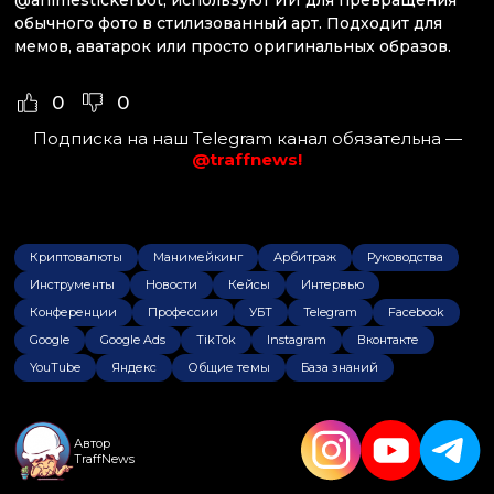
@animestickerbot, используют ИИ для превращения
обычного фото в стилизованный арт. Подходит для
мемов, аватарок или просто оригинальных образов.
0
0
Подписка на наш Telegram канал обязательна —
@traffnews!
Криптовалюты
Манимейкинг
Арбитраж
Руководства
Инструменты
Новости
Кейсы
Интервью
Конференции
Профессии
УБТ
Telegram
Facebook
Google
Google Ads
TikTok
Instagram
Вконтакте
YouTube
Яндекс
Общие темы
База знаний
Автор
TraffNews