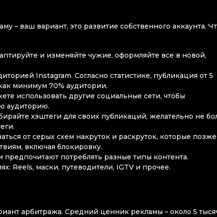
му – ваш вариант, это развитие собственного аккаунта. Ч
аптируйте и изменяйте чужие, оформляйте все в новой,
иторией Instagram. Согласно статистике, публикация от 5
 как минимум 70% аудитории.
жете использовать другие социальные сети, чтобы
ою аудиторию.
ирайте хэштеги для своих публикаций, желательно не бо
теги.
ваться от серых схем накруток и раскруток, которые позже
твиям, включая блокировку.
и предпочитают потреблять разные типы контента.
: Reels, маски, путеводители, IGTV и прочее.
риант арбитража. Средний ценник рекламы – около 5 тыся