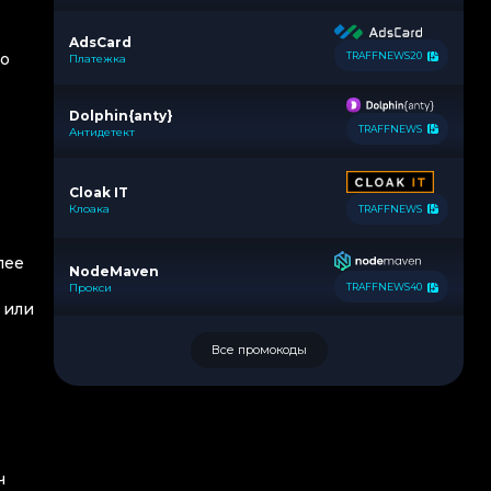
AdsCard
то
TRAFFNEWS20
Платежка
Dolphin{anty}
TRAFFNEWS
Антидетект
Cloak IT
Клоака
TRAFFNEWS
лее
NodeMaven
Прокси
TRAFFNEWS40
 или
Все промокоды
ч