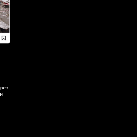
ерез
 и