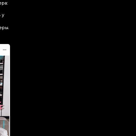
ера:
 у
еры.