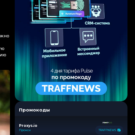
ожно
ую
цию
Промокоды
Proxys.io
Прокси
TRAFFNEWS