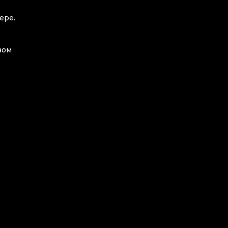
ере.
вом