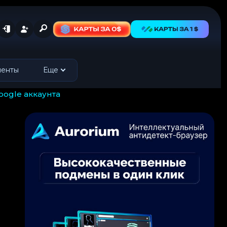
менты
Еще
oogle аккаунта