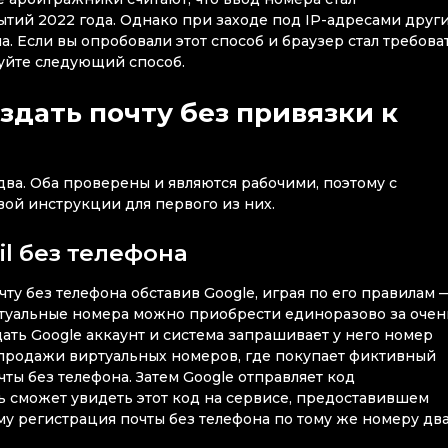
ытий 2022 года. Однако при заходе под IP-адресами друг
. Если вы опробовали этот способ и браузер стал требова
буйте следующий способ.
здать почту без привязки к
два. Оба проверены и являются рабочими, поэтому с
вой инструкции для первого из них.
l без телефона
чту без телефона обставив Google, играя по его правилам 
ртуальные номера можно приобрести единоразово за очен
здать Google аккаунт и система запрашивает у него номер
 продажи виртуальных номеров, где покупает фиктивный
ты без телефона. Затем Google отправляет код
ь сможет увидеть этот код на сервисе, предоставившем
му регистрация почты без телефона по тому же номеру дв