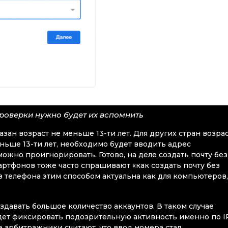
роверки нужно будет их вспомнить
азан возраст не меньше 13-ти лет. Для других стран возра
еньше 13-ти лет, необходимо будет вводить адрес
ожно проигнорировать. Готово, на деле создать почту без
артфонов тоже часто спрашивают «как создать почту без
з телефона этим способом актуальна как для компьютеров,
оздавать большое количество аккаунтов. В таком случае
будет фиксировать подозрительную активность именно по I
е арбитражники считают, что ввод номера стал