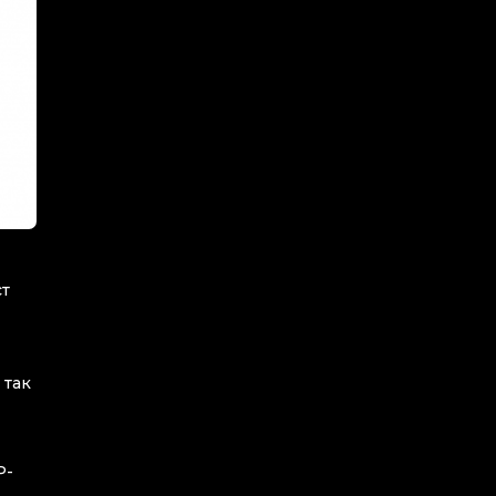
ст
 так
P-