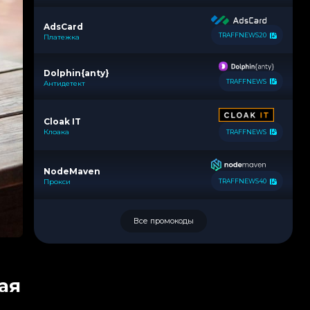
AdsCard
TRAFFNEWS20
Платежка
Dolphin{anty}
TRAFFNEWS
Антидетект
Cloak IT
Клоака
TRAFFNEWS
NodeMaven
Прокси
TRAFFNEWS40
Все промокоды
ая