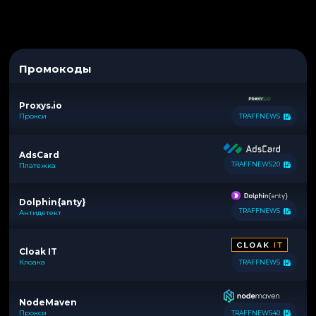
Промокоды
Proxys.io
Прокси
TRAFFNEWS
AdsCard
TRAFFNEWS20
Платежка
Dolphin{anty}
TRAFFNEWS
Антидетект
Cloak IT
Клоака
TRAFFNEWS
NodeMaven
Прокси
TRAFFNEWS40