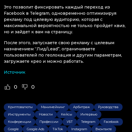
Это позволит фиксировать каждый переход из
Facebook в Telegram, одновременно оптимизируя
рекламу под целевую аудиторию, которая с
максимальной вероятностью не только пройдет квиз,
но и зайдет к вам на страницу.
После этого, запускаете свою рекламу с целевым
назначением “Лид/Lead”, ограничиваете
пользователей по геолокация и другим параметрам,
загружаете крео и можно работать.
Источник
0
0
Криптовалюты
Манимейкинг
Арбитраж
Руководства
Инструменты
Новости
Кейсы
Интервью
Конференции
Профессии
УБТ
Telegram
Facebook
Google
Google Ads
TikTok
Instagram
Вконтакте