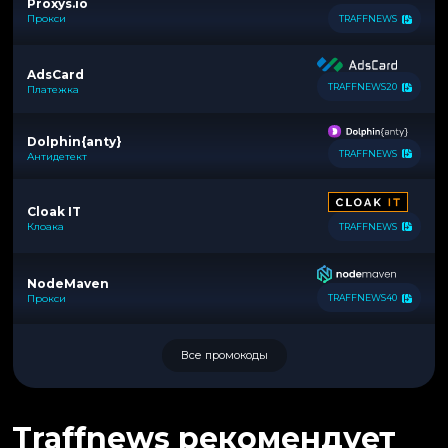
Proxys.io
Прокси
TRAFFNEWS
AdsCard
TRAFFNEWS20
Платежка
Dolphin{anty}
TRAFFNEWS
Антидетект
Cloak IT
Клоака
TRAFFNEWS
NodeMaven
Прокси
TRAFFNEWS40
Все промокоды
Traffnews рекомендует