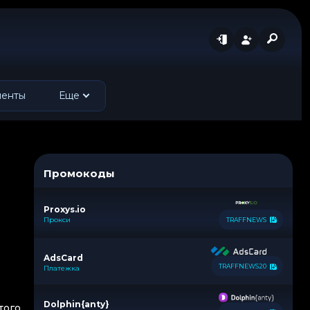
менты
Еще
Промокоды
Proxys.io
Прокси
TRAFFNEWS
AdsCard
TRAFFNEWS20
Платежка
Dolphin{anty}
того