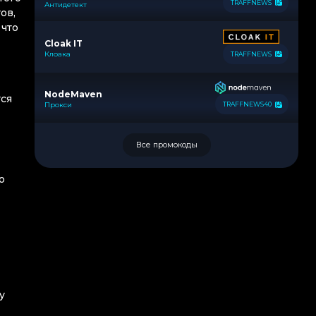
TRAFFNEWS
Антидетект
ов,
 что
Cloak IT
Клоака
TRAFFNEWS
NodeMaven
тся
Прокси
TRAFFNEWS40
Все промокоды
о
у