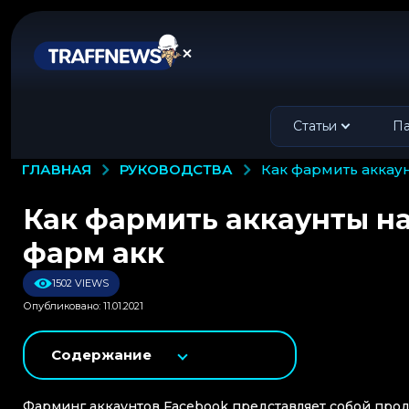
Статьи
Па
РУКОВОДСТВА
ГЛАВНАЯ
как фармить акка
Как фармить аккаунты н
фарм акк
1502 VIEWS
Опубликовано: 11.01.2021
Содержание
Фарминг аккаунтов Facebook представляет собой продв