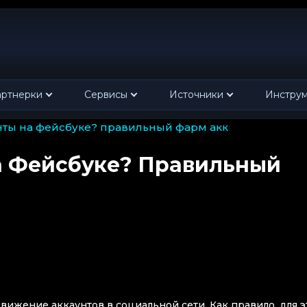
ртнерки
Сервисы
Источники
Инстру
унты на фейсбуке? правильный фарм акк
а Фейсбуке? Правильный
ижение аккаунтов в социальной сети. Как правило, для э