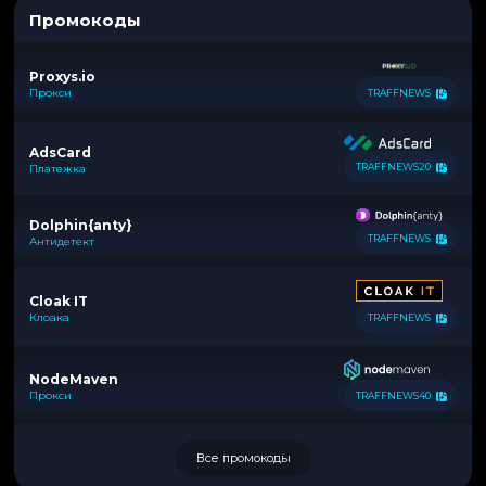
Промокоды
Proxys.io
Прокси
TRAFFNEWS
AdsCard
TRAFFNEWS20
Платежка
Dolphin{anty}
TRAFFNEWS
Антидетект
Cloak IT
Клоака
TRAFFNEWS
NodeMaven
Прокси
TRAFFNEWS40
Все промокоды