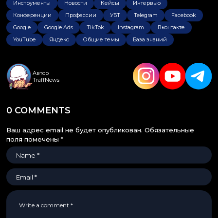
Инструменты
Новости
Кейсы
Интервью
Конференции
Профессии
УБТ
Telegram
Facebook
Google
Google Ads
TikTok
Instagram
Вконтакте
YouTube
Яндекс
Общие темы
База знаний
Автор
TraffNews
0 COMMENTS
Ваш адрес email не будет опубликован.
Обязательные
поля помечены
*