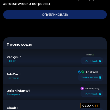
автоматически встроены.
Промокоды
Proxys.io
Прокси
TRAFFNEWS
AdsCard
TRAFFNEWS20
Платежка
Dolphin{anty}
TRAFFNEWS
Антидетект
Cloak IT