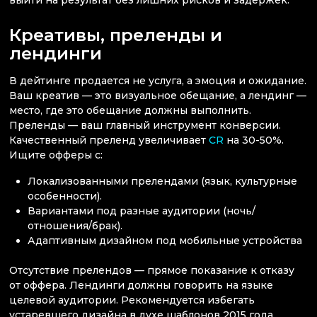
выйти на результат без лишних рисков и задержек.
Креативы, преленды и
лендинги
В дейтинге продается не услуга, а эмоция и ожидание.
Ваш креатив — это визуальное обещание, а лендинг —
место, где это обещание должны выполнить.
Преленды — ваш главный инструмент конверсии.
Качественный преленд увеличивает
CR
на 30-50%.
Ищите офферы с:
Локализованными прелендами (язык, культурные
особенности).
Вариантами под разные аудитории (ночь/
отношения/брак).
Адаптивным дизайном под мобильные устройства
Отсутствие прелендов — прямое показание к отказу
от оффера. Лендинги должны говорить на языке
целевой аудитории. Рекомендуется избегать
устаревшего дизайна в духе шаблонов 2015 года,