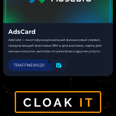
AdsCard
AdsCard — многофункциональный финансовый сервис,
предлагающий трастовые BIN-ы для рекламы, карты для
личных покупок, выплаты по реестрам и другие услуги.
Прозрачные комиссии, поддержка криптовалют и удобные
инструменты для управления финансами.
TRAFFNEWS20