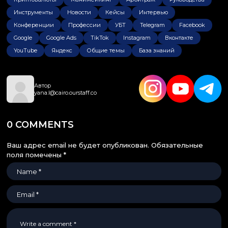
Инструменты
Новости
Кейсы
Интервью
Конференции
Профессии
УБТ
Telegram
Facebook
Google
Google Ads
TikTok
Instagram
Вконтакте
YouTube
Яндекс
Общие темы
База знаний
Автор
yana.l@cairo.ourstaff.co
0 COMMENTS
Ваш адрес email не будет опубликован.
Обязательные
поля помечены
*