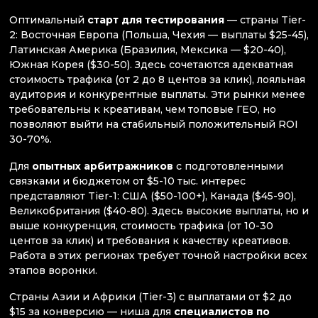
Оптимальный
старт для тестирования
— страны Tier-
2: Восточная Европа (Польша, Чехия — выплаты $25-45),
Латинская Америка (Бразилия, Мексика — $20-40),
Южная Корея ($30-50). Здесь сочетаются адекватная
стоимость трафика (от 2 до 8 центов за клик), лояльная
аудитория и конкурентные выплаты. Эти рынки менее
требовательны к креативам, чем топовые ГЕО, но
позволяют выйти на стабильный положительный ROI
30-70%.
Для
опытных арбитражников
с подготовленными
связками и бюджетом от $5-10 тыс. интерес
представляют Tier-1: США ($50-100+), Канада ($45-90),
Великобритания ($40-80). Здесь высокие выплаты, но и
выше конкуренция, стоимость трафика (от 10-30
центов за клик) и требования к качеству креативов.
Работа в этих регионах требует точной настройки всех
этапов воронки.
Страны Азии и Африки (Tier-3) с выплатами от $2 до
$15 за конверсию — ниша для
специалистов по