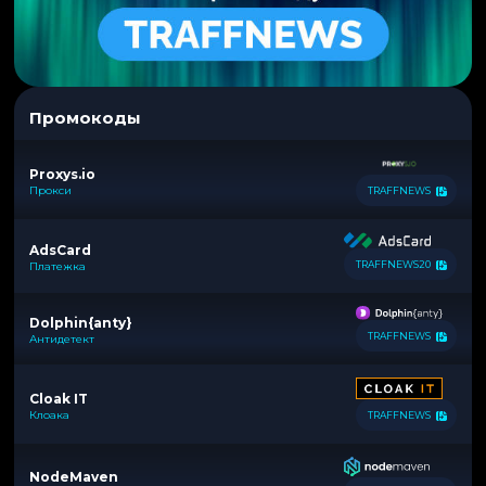
Промокоды
Proxys.io
Прокси
TRAFFNEWS
AdsCard
TRAFFNEWS20
Платежка
Dolphin{anty}
TRAFFNEWS
Антидетект
Cloak IT
Клоака
TRAFFNEWS
NodeMaven