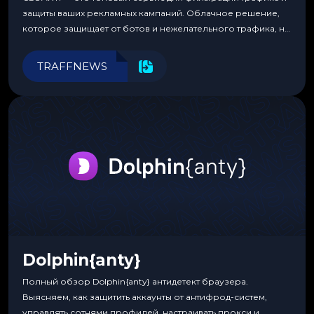
защиты ваших рекламных кампаний. Облачное решение,
которое защищает от ботов и нежелательного трафика, не
требуя специальных знаний или навыков
программирования.
TRAFFNEWS
Dolphin{anty}
Полный обзор Dolphin{anty} антидетект браузера.
Выясняем, как защитить аккаунты от антифрод-систем,
управлять сотнями профилей, настраивать прокси и