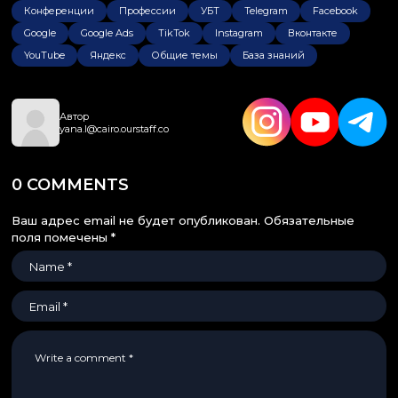
Конференции
Профессии
УБТ
Telegram
Facebook
Google
Google Ads
TikTok
Instagram
Вконтакте
YouTube
Яндекс
Общие темы
База знаний
Автор
yana.l@cairo.ourstaff.co
0 COMMENTS
Ваш адрес email не будет опубликован.
Обязательные
поля помечены
*