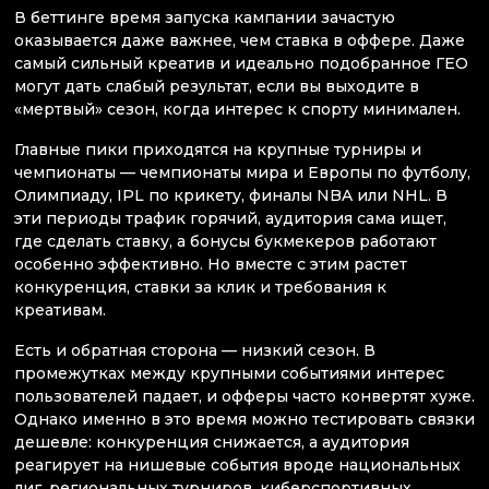
В беттинге время запуска кампании зачастую
оказывается даже важнее, чем ставка в оффере. Даже
самый сильный креатив и идеально подобранное ГЕО
могут дать слабый результат, если вы выходите в
«мертвый» сезон, когда интерес к спорту минимален.
Главные пики приходятся на крупные турниры и
чемпионаты — чемпионаты мира и Европы по футболу,
Олимпиаду, IPL по крикету, финалы NBA или NHL. В
эти периоды трафик горячий, аудитория сама ищет,
где сделать ставку, а бонусы букмекеров работают
особенно эффективно. Но вместе с этим растет
конкуренция, ставки за клик и требования к
креативам.
Есть и обратная сторона — низкий сезон. В
промежутках между крупными событиями интерес
пользователей падает, и офферы часто конвертят хуже.
Однако именно в это время можно тестировать связки
дешевле: конкуренция снижается, а аудитория
реагирует на нишевые события вроде национальных
лиг, региональных турниров, киберспортивных