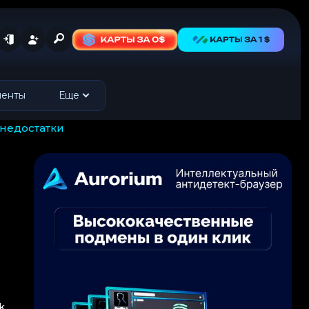
менты
Еще
 недостатки
k