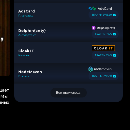
AdsCard
TRAFFNEWS20
Платежка
Dolphin{anty}
TRAFFNEWS
Антидетект
Cloak IT
Клоака
TRAFFNEWS
NodeMaven
Прокси
TRAFFNEWS40
щает
Все промокоды
. Мы
чных