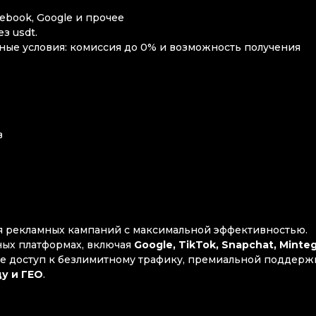
ebook, Google и прочее
з usdt.
ные условия: комиссия до 0% и возможность получения
в
я рекламных кампаний с максимальной эффективностью.
ных платформах, включая
Google, TikTok, Snapchat, Minteg
те доступ к
безлимитному трафику, премиальной поддерж
ду и ГЕО
.