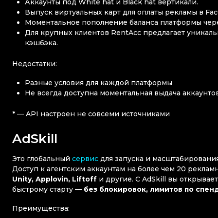
Аккаунты под White hat и Black hat вертикали.
Выпуск виртуальных карт для оплаты рекламы в Fac
Моментальное пополнение баланса платформы чере
Для крупных клиентов RentAcc предлагает уникаль
кэшбэка.
Недостатки:
Разные условия для каждой платформы
Не всегда доступна моментальная выдача аккаунто
* — API настроен не совсеми источниками
AdSkill
Это глобальный
сервис
для запуска и масштабировани
Доступ к агентским аккаунтам на более чем 20 реклам
Unity, Applovin, Liftoff
и другие. С AdSkill вы открывае
быстрому старту —
без блокировок, лимитов по спен
Преимущества: