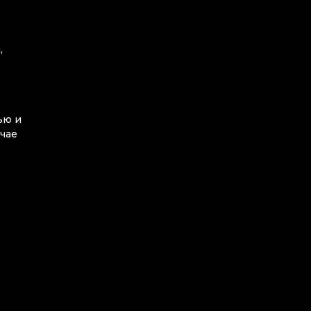
,
ью и
чае