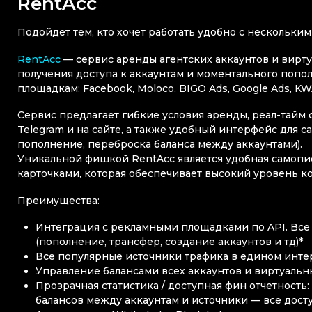
RentAcc
Подойдет тем, кто хочет работать удобно с нескольки
RentAcc
— сервис аренды агентских аккаунтов и вирт
получения доступа к аккаунтам и моментального попо
площадкам: Facebook, Moloco, BIGO Ads, Google Ads, KWA
Сервис предлагает гибкие условия аренды, реал-тайм с
Telegram и на сайте, а также удобный интерфейс для с
пополнение, переброска баланса между аккаунтами).
Уникальной фишкой RentAcc является удобная самопис
карточками, которая обеспечивает высокий уровень к
Преимущества:
Интеграция с рекламными площадками по API. Все
(пополнение, трансфер, создание аккаунтов и тд)*
Все популярные источники трафика в едином инте
Управление балансами всех аккаунтов и виртуаль
Прозрачная статистика / доступная фин отчетность
балансов между аккаунтам и источники — все дост