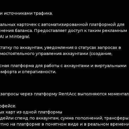
ми источниками трафика.
уальных карточек с автоматизированной платформой для
лнения баланса. Предоставляет доступ к таким рекламным
I и Mintegral.
татку по аккаунтам, уведомления о статусах запросах в
амостоятельного управления аккаунтами (создание,
ная платформа для работы с аккаунтами и виртуальными
омфорта и оперативности.
 запросы через платформу RentAcc выполняются момента
рфейсе.
ных карт из одной платформы
: дейли спенд по аккаунтам, сумма пополнений, трансферы
упно на платформе в понятном виде и в реальном времен