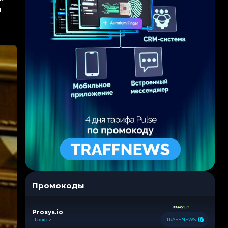
я
Промокоды
Proxys.io
Прокси
TRAFFNEWS