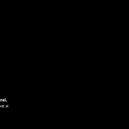
ral,
ке и