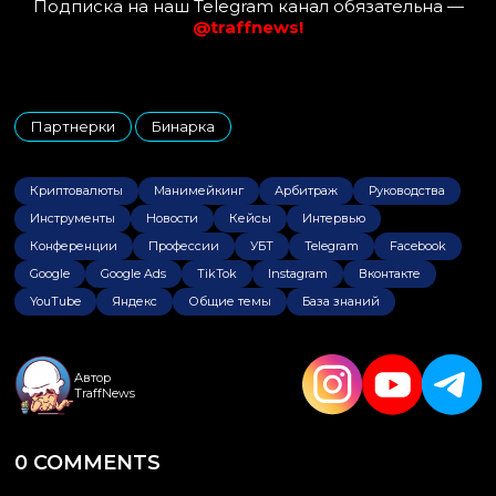
Подписка на наш Telegram канал обязательна —
@traffnews!
Партнерки
Бинарка
,
Криптовалюты
Манимейкинг
Арбитраж
Руководства
Инструменты
Новости
Кейсы
Интервью
Конференции
Профессии
УБТ
Telegram
Facebook
Google
Google Ads
TikTok
Instagram
Вконтакте
YouTube
Яндекс
Общие темы
База знаний
Автор
TraffNews
0 COMMENTS