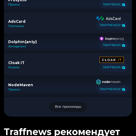
Прокси
TRAFFNEWS
AdsCard
TRAFFNEWS20
Платежка
Dolphin{anty}
TRAFFNEWS
Антидетект
Cloak IT
Клоака
TRAFFNEWS
NodeMaven
Прокси
TRAFFNEWS40
Все промокоды
Traffnews рекомендует