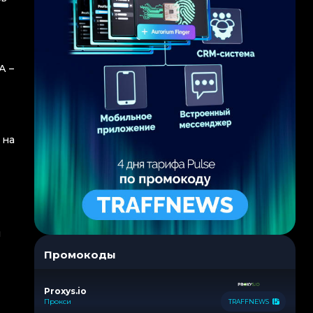
А –
 на
м
Промокоды
Proxys.io
Прокси
TRAFFNEWS