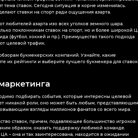
 тема ставок. Сегодня ситуация в корне изменилась.
делают ставки на спорт ради ощущения азарта.
т любителей азарта изо всех уголков земного шара.
лько поклонникам ставок на спорт, но и более широкой Ц
да (футбол, хоккей и пр.). Преимущество такого подхода
ют целевой трафик.
обзорам букмекерских компаний. Узнайте, какие
е их рейтинги и выберите лучшего букмекера для ставок
маркетинга
одимо подбирать события, которые интересны целевой
ает никакой роли, оно может быть любым, представляющи
ковывающим взгляды миллионов фанатов со всего мира.
ество ставок, причем, подавляющее большинство игроков
, таким образом, оказать поддержку любимой команде.
А – она и так заинтересована, находится в ожидании