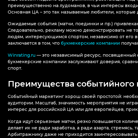
преимущественно на лудоманов, в чьи интересы входит
Основная ЦА – это так называемые любители, которые 
Ожидаемые события (матчи, поединки и пр.) привлекаю
Следовательно, рекламу можно демонстрировать не то
людям, интересующимся спортом, независимо от его ви
заключается в том, что
букмекерские компании
получа
Winrating.ru
— это независимый ресурс, посвященный 
букмекерские компании заслуживают доверия, сравнит
спорт.
Преимущества событийного 
Событийный маркетинг хорош своей простотой: необх
аудитории. Масштаб, значимость мероприятия не игр
интерес для российской ЦА или для европейцев, при
Когда идут серьезные матчи, резко повышается колич
делает их не ради заработка, а ради азарта, стремясь
Арбитражнику даже не приходится заинтересовывать Ц