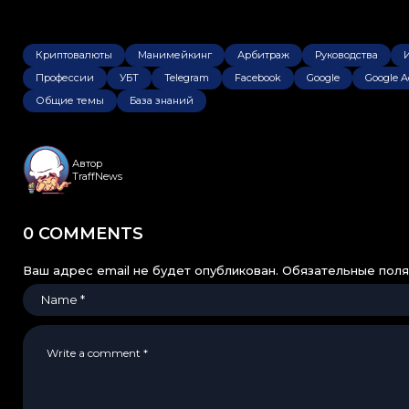
Криптовалюты
Манимейкинг
Арбитраж
Руководства
Профессии
УБТ
Telegram
Facebook
Google
Google A
Общие темы
База знаний
Автор
TraffNews
0 COMMENTS
Ваш адрес email не будет опубликован.
Обязательные пол