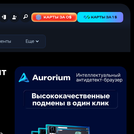
менты
Еще
нт
сь