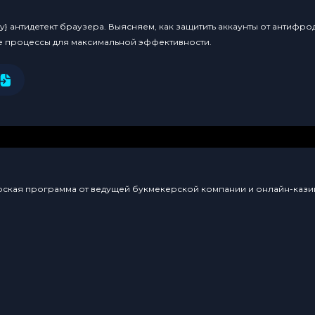
y} антидетект браузера. Выясняем, как защитить аккаунты от антифро
е процессы для максимальной эффективности.
нерская программа от ведущей букмекерской компании и онлайн-казин