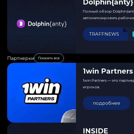
Dolphin{anty}
Полный обзор Dolphin{ant
автоматизировать рабочи
TRAFFNEWS
Партнерки
Показать все
1win Partners
1win Partners — это парт
игроков.
подробнее
INSIDE