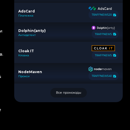
AdsCard
TRAFFNEWS20
Платежка
и
Dolphin{anty}
TRAFFNEWS
Антидетект
Cloak IT
в.
Клоака
TRAFFNEWS
NodeMaven
4
Прокси
TRAFFNEWS40
Все промокоды
е