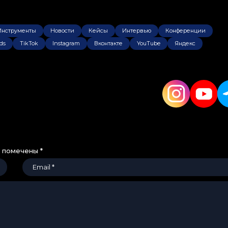
Инструменты
Новости
Кейсы
Интервью
Конференции
ds
TikTok
Instagram
Вконтакте
YouTube
Яндекс
я помечены
*