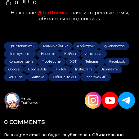
0
0
На канале
@traffnews
палят интересные темы,
обязательно подпишись!
Криптовалюты
Манимейкинг
Арбитраж
Руководства
Инструменты
Новости
Кейсы
Интервью
Конференции
Профессии
УБТ
Telegram
Facebook
Google
Google Ads
TikTok
Instagram
Вконтакте
YouTube
Яндекс
Общие темы
База знаний
Автор
TraffNews
0 COMMENTS
Ваш адрес email не будет опубликован.
Обязательные