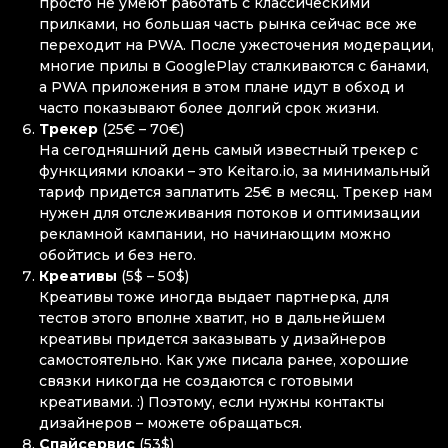
просто не умеют работать с классическими
прилками, но большая часть рынка сейчас все же
переходит на PWA. После ужесточения модерации,
многие прилы в GooglePlay сталкиваются с банами,
а PWA приложения в этом плане идут в обход и
часто показывают более долгий срок жизни.
Трекер
(25€ – 70€)
На сегодняшний день самый известный трекер с
функциями клоаки – это Keitaro.io, за минимальный
тариф придется заплатить 25€ в месяц. Трекер нам
нужен для отслеживания потоков и оптимизации
рекламной кампании, но начинающим можно
обойтись и без него.
Креативы
(5$ – 50$)
Креативы тоже иногда выдает партнерка, для
тестов этого вполне хватит, но в дальнейшем
креативы придется заказывать у дизайнеров
самостоятельно. Как уже писала ранее, хорошие
связки никогда не создаются с готовыми
креативами. :) Поэтому, если нужны контакты
дизайнеров – можете обращаться.
Спайсервис
(53$)