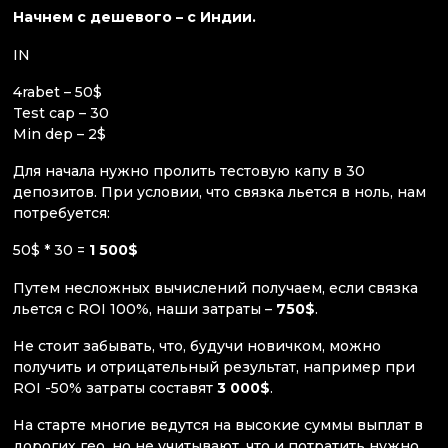
Начнем с дешевого – с Индии.
IN
4rabet – 50$
Test cap – 30
Min dep – 2$
Для начала нужно пролить тестовую капу в 30
депозитов. При условии, что связка льется в ноль, нам
потребуется:
50$ * 30 =
1 500$
Путем несложных вычислений получаем, если связка
льется с ROI 100%, наши затраты –
750$
.
Не стоит забывать, что, будучи новичком, можно
получить и отрицательный результат, например при
ROI -50% затраты составят
3 000$
.
На старте многие ведутся на высокие суммы выплат в
дорогих гео, но не учитывают, что и потратить нужно