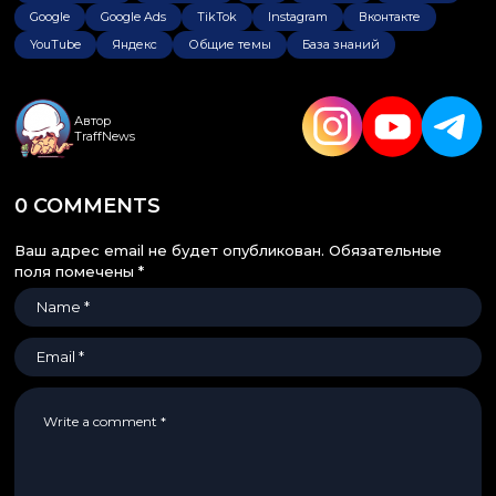
Google
Google Ads
TikTok
Instagram
Вконтакте
YouTube
Яндекс
Общие темы
База знаний
Автор
TraffNews
0 COMMENTS
Ваш адрес email не будет опубликован.
Обязательные
поля помечены
*