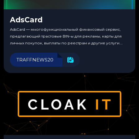
AdsCard
AdsCard — многофункциональный финансовый сервис,
предлагающий трастовые BIN-ы для рекламы, карты для
личных покупок, выплаты по реестрам и другие услуги.
Прозрачные комиссии, поддержка криптовалют и удобные
инструменты для управления финансами.
TRAFFNEWS20