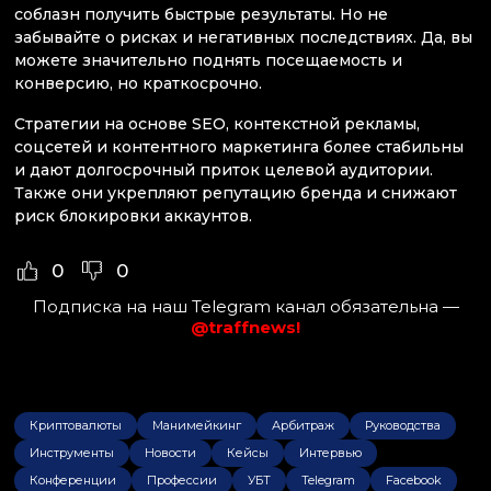
соблазн получить быстрые результаты. Но не
забывайте о рисках и негативных последствиях. Да, вы
можете значительно поднять посещаемость и
конверсию, но краткосрочно.
Стратегии на основе SEO, контекстной рекламы,
соцсетей и контентного маркетинга более стабильны
и дают долгосрочный приток целевой аудитории.
Также они укрепляют репутацию бренда и снижают
риск блокировки аккаунтов.
0
0
Подписка на наш Telegram канал обязательна —
@traffnews!
Криптовалюты
Манимейкинг
Арбитраж
Руководства
Инструменты
Новости
Кейсы
Интервью
Конференции
Профессии
УБТ
Telegram
Facebook