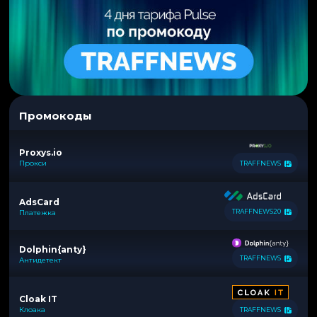
Промокоды
Proxys.io
Прокси
TRAFFNEWS
AdsCard
TRAFFNEWS20
Платежка
Dolphin{anty}
TRAFFNEWS
Антидетект
Cloak IT
Клоака
TRAFFNEWS