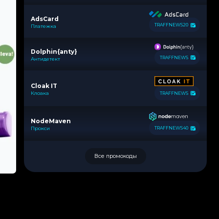
AdsCard
TRAFFNEWS20
Платежка
Dolphin{anty}
TRAFFNEWS
Антидетект
Cloak IT
Клоака
TRAFFNEWS
NodeMaven
Прокси
TRAFFNEWS40
Все промокоды