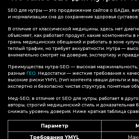
SEO для нутры — это продвижение сайтов о БАДах, ви
и нормализации сна до сохранения здоровья суставов 
В отличие от классической медицины, здесь нет диагно
объясняет, как работает продукт, какие компоненты в 
грань медицинских обещаний и работать в зоне «улуч
теплый трафик, но требует аккуратности. Нутра — выс
внимательно смотрят на доверие, экспертизу и правди
Преимущества нутра-SEO — высокая маржинальность,
разные
ГЕО
. Недостатки — жесткие требования к каче
высокие риски YMYL (тип контента «ваши деньги и ваш
экспертно и безопасно: чистая структура, понятные о
Мед-SEO, в отличие от SEO для нутры, работает в дру
авторы, строгий медицинский стиль и доказательная б
снижать уровень доверия. Ниже краткая таблица срав
Параметр
Требования YMYL
Мак