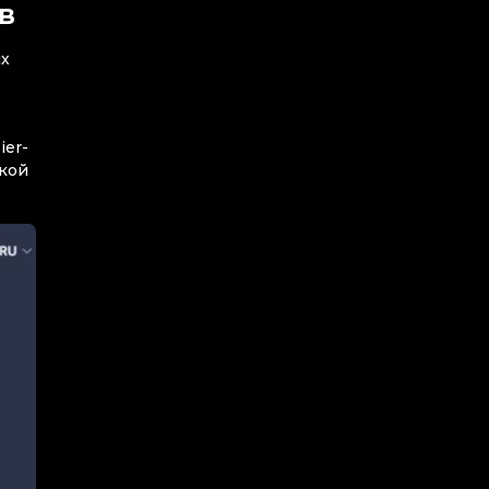
в
ых
ier-
зкой