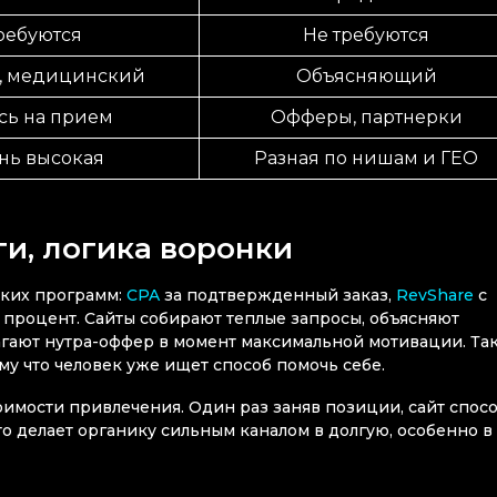
ребуются
Не требуются
, медицинский
Объясняющий
сь на прием
Офферы, партнерки
нь высокая
Разная по нишам и ГЕО
ги, логика воронки
ских программ:
CPA
за подтвержденный заказ,
RevShare
с
 процент. Сайты собирают теплые запросы, объясняют
агают нутра-оффер в момент максимальной мотивации. Та
ому что человек уже ищет способ помочь себе.
оимости привлечения. Один раз заняв позиции, сайт спос
о делает органику сильным каналом в долгую, особенно в