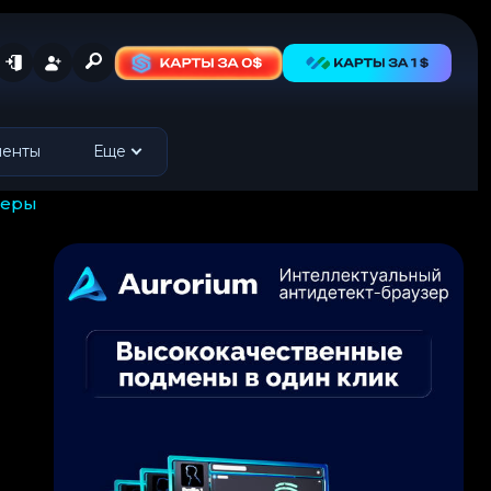
менты
Еще
феры