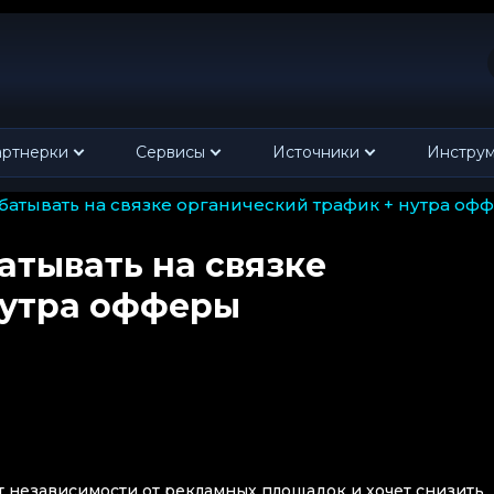
ртнерки
Сервисы
Источники
Инстру
рабатывать на связке органический трафик + нутра оф
атывать на связке
нутра офферы
ет независимости от рекламных площадок и хочет снизить