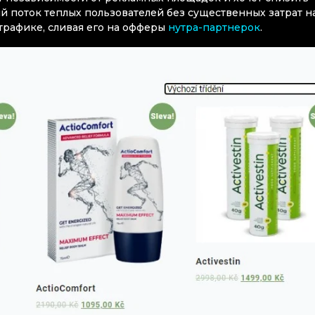
й поток теплых пользователей без существенных затрат н
-трафике, сливая его на офферы
нутра-партнерок
.