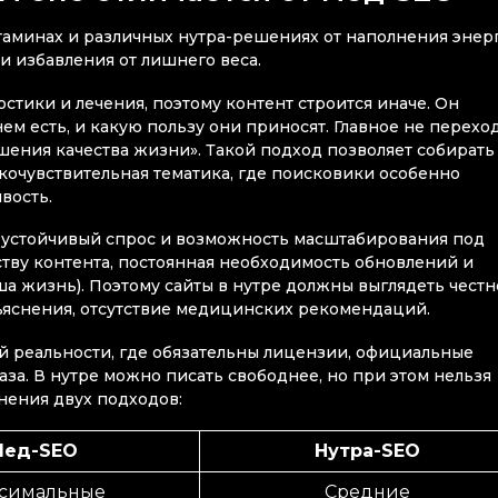
таминах и различных нутра-решениях от наполнения энер
и избавления от лишнего веса.
стики и лечения, поэтому контент строится иначе. Он
нем есть, и какую пользу они приносят. Главное не перехо
шения качества жизни». Такой подход позволяет собирать
окочувствительная тематика, где поисковики особенно
вость.
 устойчивый спрос и возможность масштабирования под
ству контента, постоянная необходимость обновлений и
а жизнь). Поэтому сайты в нутре должны выглядеть честн
бъяснения, отсутствие медицинских рекомендаций.
гой реальности, где обязательны лицензии, официальные
аза. В нутре можно писать свободнее, но при этом нельзя
нения двух подходов:
Мед-SEO
Нутра-SEO
симальные
Средние