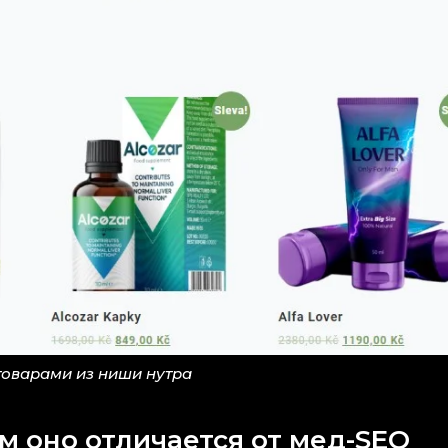
товарами из ниши нутра
ем оно отличается от мед-SEO