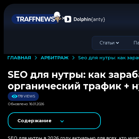
Статьи
Па
АРБИТРАЖ
ГЛАВНАЯ
seo для нутры: как за
SEO для нутры: как зараб
органический трафик + 
178 VIEWS
Обновлено: 16.01.2026
Содержание
SEO для нутры в 2026 году актуально для всех, кто ищ