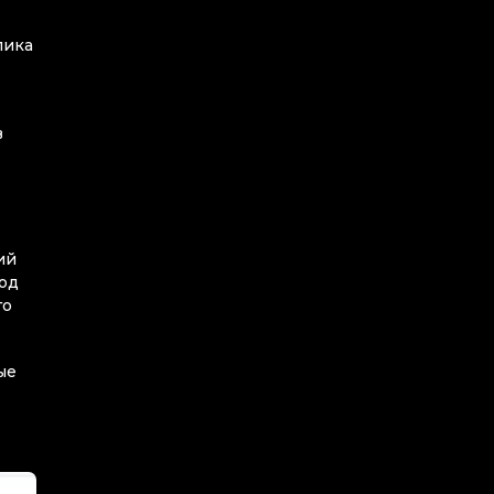
лика
в
ий
ход
го
ые