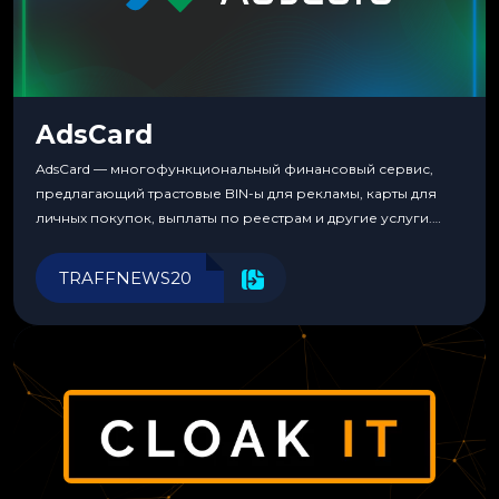
AdsCard
AdsCard — многофункциональный финансовый сервис,
предлагающий трастовые BIN-ы для рекламы, карты для
личных покупок, выплаты по реестрам и другие услуги.
Прозрачные комиссии, поддержка криптовалют и удобные
инструменты для управления финансами.
TRAFFNEWS20