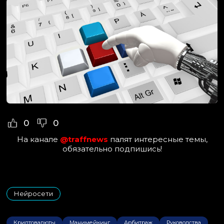
0
0
На канале
@traffnews
палят интересные темы,
обязательно подпишись!
Нейросети
Криптовалюты
Манимейкинг
Арбитраж
Руководства