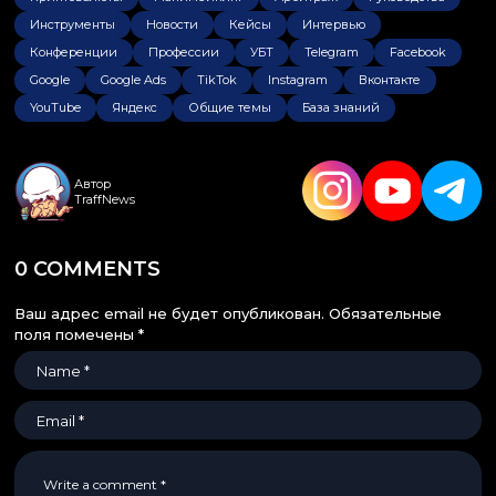
Инструменты
Новости
Кейсы
Интервью
Конференции
Профессии
УБТ
Telegram
Facebook
Google
Google Ads
TikTok
Instagram
Вконтакте
YouTube
Яндекс
Общие темы
База знаний
Автор
TraffNews
0 COMMENTS
Ваш адрес email не будет опубликован.
Обязательные
поля помечены
*