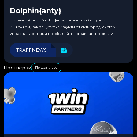
Dolphin{anty}
Полный обзор Dolphin{anty} антидетект браузера.
Выясняем, как защитить аккаунты от антифрод-систем,
управлять сотнями профилей, настраивать прокси и
автоматизировать рабочие процессы для максимальной
эффективности.
TRAFFNEWS
Партнерки
Показать все