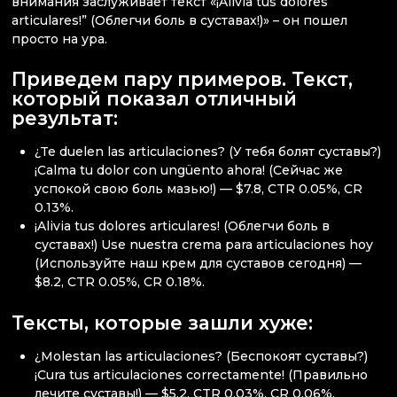
внимания заслуживает текст «¡Alivia tus dolores
articulares!” (Облегчи боль в суставах!)» – он пошел
просто на ура.
Приведем пару примеров. Текст,
который показал отличный
результат:
¿Te duelen las articulaciones? (У тебя болят суставы?)
¡Calma tu dolor con ungüento ahora! (Сейчас же
успокой свою боль мазью!) — $7.8, CTR 0.05%, CR
0.13%.
¡Alivia tus dolores articulares! (Облегчи боль в
суставах!) Use nuestra crema para articulaciones hoy
(Используйте наш крем для суставов сегодня) —
$8.2, CTR 0.05%, CR 0.18%.
Тексты, которые зашли хуже:
¿Molestan las articulaciones? (Беспокоят суставы?)
¡Cura tus articulaciones correctamente! (Правильно
лечите суставы!) — $5.2, CTR 0.03%, CR 0.06%.