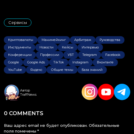
Сервисы
Криптовалюты
Манимейкинг
Арбитраж
Руководства
Инструменты
Новости
Кейсы
Интервью
Конференции
Профессии
УБТ
Telegram
Facebook
Google
Google Ads
TikTok
Instagram
Вконтакте
YouTube
Яндекс
Общие темы
База знаний
Автор
TraffNews
0 COMMENTS
Ваш адрес email не будет опубликован.
Обязательные
поля помечены
*