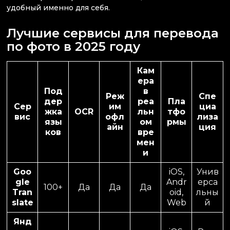
удобный именно для себя.
Лучшие сервисы для перевода
по фото в 2025 году
Кам
ера
Под
в
Реж
Спе
дер
реа
Пла
Сер
им
циа
жка
OCR
льн
тфо
вис
офл
лиза
язы
ом
рмы
айн
ция
ков
вре
мен
и
Goo
iOS,
Унив
gle
Andr
ерса
100+
Да
Да
Да
Tran
oid,
льны
slate
Web
й
Янд