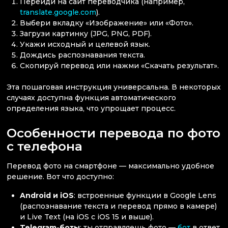
Перейди на сайт переводчика (например,
translate.google.com
).
Выбери вкладку «Изображение» или «Фото».
Загрузи картинку (JPG, PNG, PDF).
Укажи исходный и целевой язык.
Дождись распознавания текста.
Скопируй перевод или нажми «Скачать результат».
Эта пошаговая инструкция универсальна. В некоторых
случаях доступна функция автоматического
определения языка, что упрощает процесс.
Особенности перевода по фото
с телефона
Перевод фото на смартфоне — максимально удобное
решение. Вот что доступно:
Android и iOS
: встроенные функции в Google Lens
(распознавание текста и перевод прямо в камере)
и Live Text (на iOS с iOS 15 и выше).
Telegram-боты
: ты отправляешь фото —
бот
в ответ