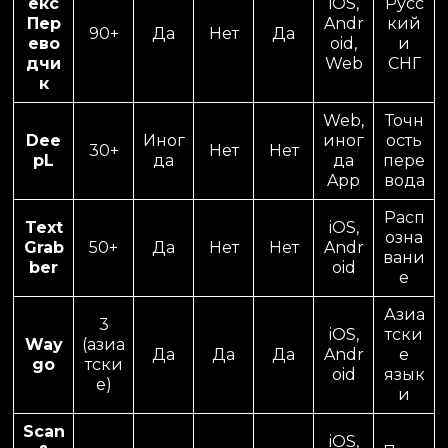
екс
iOS,
Русс
Пер
Andr
кий
90+
Да
Нет
Да
ево
oid,
и
дчи
Web
СНГ
к
Web,
Точн
Dee
Иног
иног
ость
30+
Нет
Нет
pL
да
да
пере
App
вода
Расп
Text
iOS,
озна
Grab
50+
Да
Нет
Нет
Andr
вани
ber
oid
е
Азиа
3
iOS,
тски
Way
(азиа
Да
Да
Да
Andr
е
go
тски
oid
язык
е)
и
Scan
iOS,