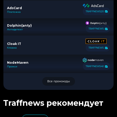
AdsCard
TRAFFNEWS20
Платежка
Dolphin{anty}
TRAFFNEWS
Антидетект
Cloak IT
Клоака
TRAFFNEWS
NodeMaven
Прокси
TRAFFNEWS40
Все промокоды
Traffnews рекомендует