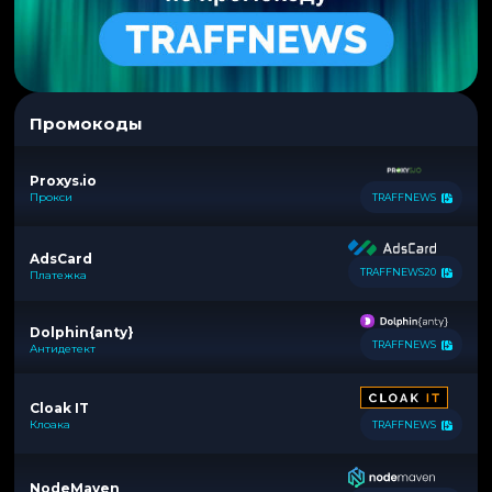
Промокоды
Proxys.io
Прокси
TRAFFNEWS
AdsCard
TRAFFNEWS20
Платежка
Dolphin{anty}
TRAFFNEWS
Антидетект
Cloak IT
Клоака
TRAFFNEWS
NodeMaven