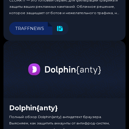
CLOAK IT — это топовый сервис для фильтрации трафика и
защиты ваших рекламных кампаний. Облачное решение,
которое защищает от ботов и нежелательного трафика, не
требуя специальных знаний или навыков
программирования.
TRAFFNEWS
Dolphin{anty}
Полный обзор Dolphin{anty} антидетект браузера.
Выясняем, как защитить аккаунты от антифрод-систем,