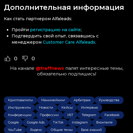
Дополнительная информация
Как стать партнером Alfaleads:
Пройти
регистрацию на сайте
;
Подтвердить свой опыт, связавшись с
менеджером
Customer Care Alfaleads
.
0
0
На канале
@traffnews
палят интересные темы,
обязательно подпишись!
Криптовалюты
Манимейкинг
Арбитраж
Руководства
Инструменты
Новости
Кейсы
Интервью
Конференции
Профессии
УБТ
Telegram
Facebook
Google
Google Ads
TikTok
Instagram
Вконтакте
YouTube
Яндекс
Общие темы
База знаний