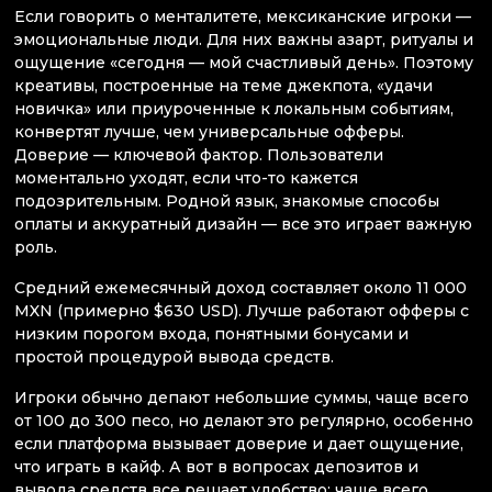
Если говорить о менталитете, мексиканские игроки —
эмоциональные люди. Для них важны азарт, ритуалы и
ощущение «сегодня — мой счастливый день». Поэтому
креативы, построенные на теме джекпота, «удачи
новичка» или приуроченные к локальным событиям,
конвертят лучше, чем универсальные офферы.
Доверие — ключевой фактор. Пользователи
моментально уходят, если что-то кажется
подозрительным. Родной язык, знакомые способы
оплаты и аккуратный дизайн — все это играет важную
роль.
Средний ежемесячный доход составляет около 11 000
MXN (примерно $630 USD). Лучше работают офферы с
низким порогом входа, понятными бонусами и
простой процедурой вывода средств.
Игроки обычно депают небольшие суммы, чаще всего
от 100 до 300 песо, но делают это регулярно, особенно
если платформа вызывает доверие и дает ощущение,
что играть в кайф. А вот в вопросах депозитов и
вывода средств все решает удобство: чаще всего