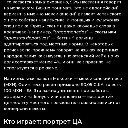
Что касается языка: очевидно, 96% населения говорит
на испанском. Важно понимать: это не европейский
вариант, а именно мексиканский диалект испанского.
У него собственная лексика, интонация и культурная
специфика. Фразы, сленг и даже ключевые слова в
креативах (например,
“tragamonedas”
— слоты или
“apuestas deportivas”
— беттинг) должны
адаптироваться под местные нормы. В некоторых
регионах по-прежнему говорят на языках коренных
народов, таких как науатль и юкатекский майя, но их
доля составляет менее 4%, и они, как правило, не
используются в рекламе.
Национальная валюта Мексики — мексиканский песо
(MXN). Один песо равен примерно $0,05 США, то есть
100 MXN ≈ $5. Это важно учитывать при работе с
офферами на бонусы или депозиты — восприятие
ценности у местного пользователя сильно зависит от
конверсии валюты.
Кто играет: портрет ЦА