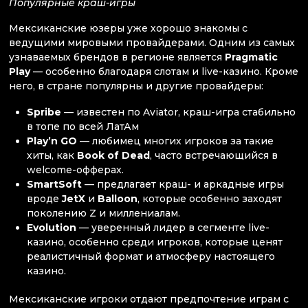
Популярные краш-игры
Мексиканские юзеры уже хорошо знакомы с
ведущими мировыми провайдерами. Одним из самых
узнаваемых брендов в регионе является
Pragmatic
Play
— особенно благодаря слотам и live-казино. Кроме
него, в стране популярны и другие провайдеры:
Spribe
— известен по Aviator, краш-игра стабильно
в топе по всей ЛатАм
Play’n GO
— любимец многих игроков за такие
хиты, как
Book of Dead
, часто встречающийся в
welcome-офферах.
SmartSoft
— предлагает краш- и аркадные игры
вроде
JetX
и
Balloon
, которые особенно заходят
поколению Z и миллениалам.
Evolution
— уверенный лидер в сегменте live-
казино, особенно среди игроков, которые ценят
реалистичный формат и атмосферу настоящего
казино.
Мексиканские игроки отдают предпочтение играм с