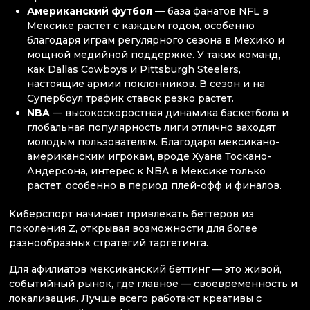
Американский футбол
— база фанатов NFL в
Мексике растет с каждым годом, особенно
благодаря играм регулярного сезона в Мехико и
мощной медийной поддержке. У таких команд,
как Dallas Cowboys и Pittsburgh Steelers,
настоящие армии поклонников. В сезон и на
Супербоул трафик ставок резко растет.
NBA
— высокоскоростная динамика баскетбола и
глобальная популярность лиги отлично заходят
молодым пользователям. Благодаря мексикано-
американским игрокам, вроде Хуана Тоскано-
Андерсона, интерес к NBA в Мексике только
растет, особенно в период плей-офф и финалов.
Киберспорт начинает привлекать беттеров из
поколения Z, открывая возможности для более
разнообразных стратегий таргетинга.
Для афилиатов мексиканский беттинг — это живой,
событийный рынок, где главное — своевременность и
локализация. Лучше всего работают креативы с