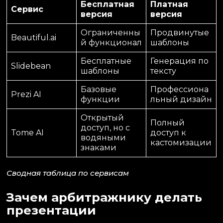
Бесплатная
Платная
Сервис
версия
версия
Ограниченны
Продвинутые
Beautiful.ai
й функционал
шаблоны
Бесплатные
Генерация по
Slidebean
шаблоны
тексту
Базовые
Профессиона
Prezi AI
функции
льный дизайн
Открытый
Полный
доступ, но с
Tome AI
доступ к
водяными
кастомизации
знаками
Сводная таблица по сервисам
Зачем арбитражнику делать
презентации