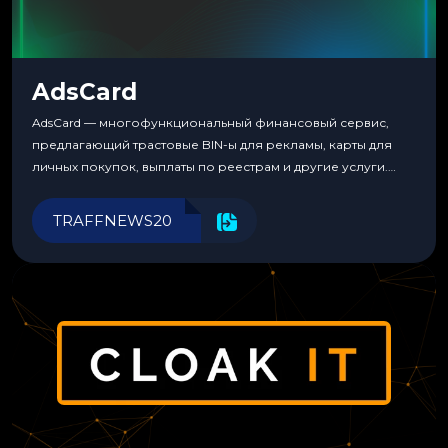
AdsCard
AdsCard — многофункциональный финансовый сервис,
предлагающий трастовые BIN-ы для рекламы, карты для
личных покупок, выплаты по реестрам и другие услуги.
Прозрачные комиссии, поддержка криптовалют и удобные
инструменты для управления финансами.
TRAFFNEWS20