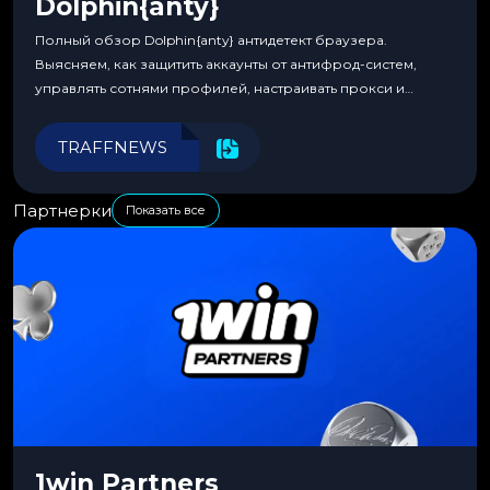
Dolphin{anty}
Полный обзор Dolphin{anty} антидетект браузера.
Выясняем, как защитить аккаунты от антифрод-систем,
управлять сотнями профилей, настраивать прокси и
автоматизировать рабочие процессы для максимальной
эффективности.
TRAFFNEWS
Партнерки
Показать все
1win Partners