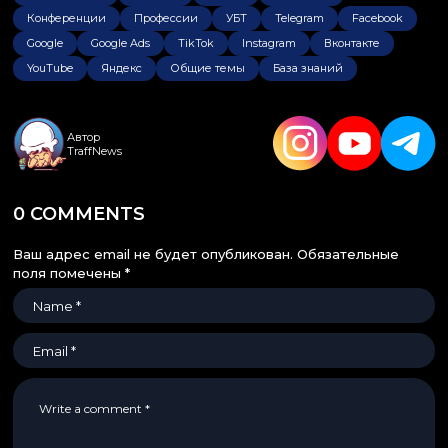
Конференции
Профессии
УБТ
Telegram
Facebook
Google
Google Ads
TikTok
Instagram
Вконтакте
YouTube
Яндекс
Общие темы
База знаний
Автор
TraffNews
0 COMMENTS
Ваш адрес email не будет опубликован.
Обязательные
поля помечены
*