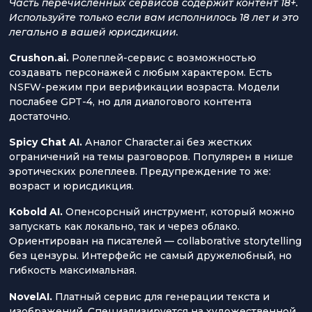
Часть перечисленных сервисов содержит контент 18+.
Используйте только если вам исполнилось 18 лет и это
легально в вашей юрисдикции.
Crushon.ai.
Ролеплей-сервис с возможностью
создавать персонажей с любым характером. Есть
NSFW-режим при верификации возраста. Модели
послабее GPT-4, но для диалогового контента
достаточно.
Spicy Chat AI.
Аналог Character.ai без жестких
ограничений на темы разговоров. Популярен в нише
эротических ролеплеев. Предупреждение то же:
возраст и юрисдикция.
Kobold AI.
Опенсорсный инструмент, который можно
запускать как локально, так и через облако.
Ориентирован на писателей — collaborative storytelling
без цензуры. Интерфейс не самый дружелюбный, но
гибкость максимальная.
NovelAI.
Платный сервис для генерации текста и
изображений. Специализируется на художественной