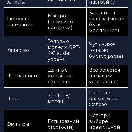
запуска
настройку
Зависит от
Быстро
Скорость
железа (может
(зависит от
генерации
быть
нагрузки)
медленнее)
Топовые
Чуть ниже
модели GPT-
Качество
топа, но
4/Claude
быстро растет
уровня
Данные
Все остается
Приватность
уходят на
на вашем
серверы
устройстве
Разовые
$10-100+/
Цена
расходы на
месяц
железо
Нет (при
Есть (разной
выборе
Фильтры
строгости)
правильной