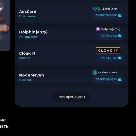
AdsCard
TRAFFNEWS20
Платежка
Dolphin{anty}
TRAFFNEWS
Антидетект
Cloak IT
Клоака
TRAFFNEWS
NodeMaven
Прокси
TRAFFNEWS40
Все промокоды
ние
вать