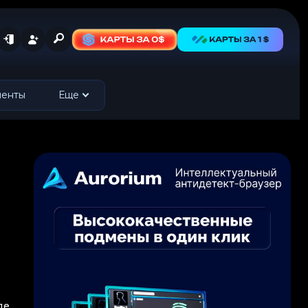
менты
Еще
де