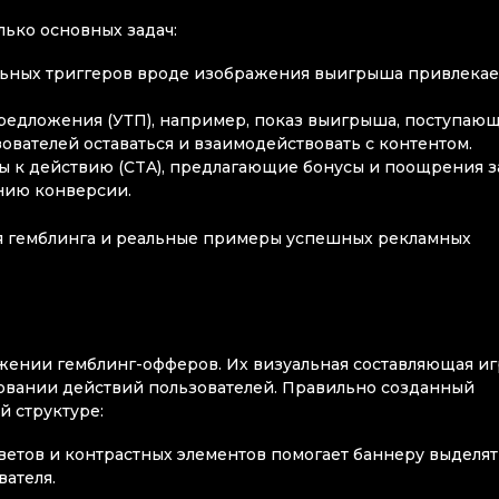
ько основных задач:
ьных триггеров вроде изображения выигрыша привлекае
редложения (УТП), например, показ выигрыша, поступаю
ователей оставаться и взаимодействовать с контентом.
ы к действию (CTA), предлагающие бонусы и поощрения з
нию конверсии.
я гемблинга и реальные примеры успешных рекламных
ении гемблинг-офферов. Их визуальная составляющая иг
вании действий пользователей. Правильно созданный
 структуре:
тов и контрастных элементов помогает баннеру выделят
вателя.