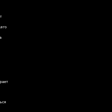
т
щего
а
рает
ься