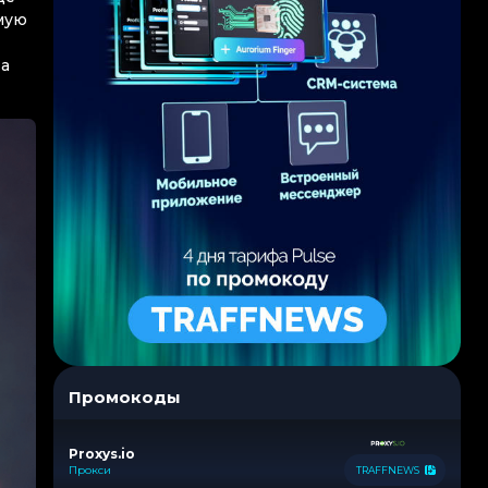
мую
 а
Промокоды
Proxys.io
Прокси
TRAFFNEWS