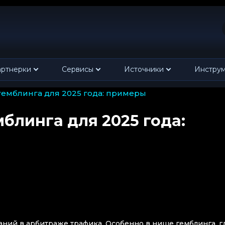
ртнерки
Сервисы
Источники
Инстру
гемблинга для 2025 года: примеры
блинга для 2025 года:
ний в арбитраже трафика. Особенно в нише гемблинга, г