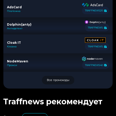
AdsCard
TRAFFNEWS20
Платежка
Dolphin{anty}
TRAFFNEWS
Антидетект
Cloak IT
Клоака
TRAFFNEWS
NodeMaven
Прокси
TRAFFNEWS40
Все промокоды
Traffnews рекомендует