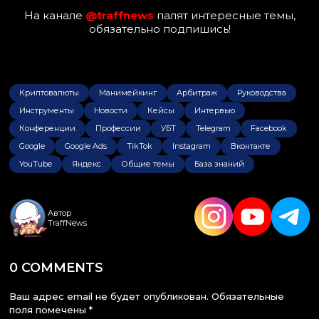
На канале
@traffnews
палят интересные темы,
обязательно подпишись!
Криптовалюты
Манимейкинг
Арбитраж
Руководства
Инструменты
Новости
Кейсы
Интервью
Конференции
Профессии
УБТ
Telegram
Facebook
Google
Google Ads
TikTok
Instagram
Вконтакте
YouTube
Яндекс
Общие темы
База знаний
Автор
TraffNews
0 COMMENTS
Ваш адрес email не будет опубликован.
Обязательные
поля помечены
*