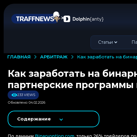
Статьи
Па
АРБИТРАЖ
ГЛАВНАЯ
как заработать на би
Как заработать на бинар
партнерские программы
233 VIEWS
Обновлено: 04.02.2026
Содержание
По данным
Binaryoption.com
, только 26% трейдеров п