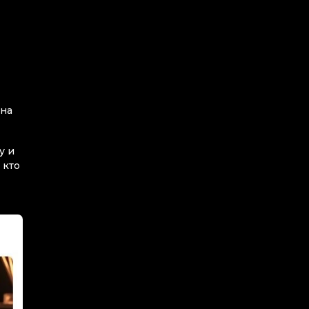
 на
у и
 кто