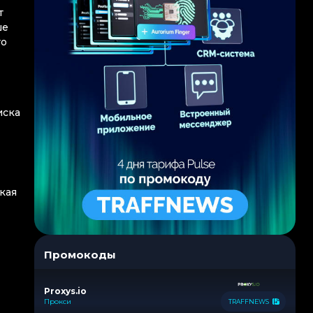
т
ше
то
иска
кая
Промокоды
Proxys.io
Прокси
TRAFFNEWS