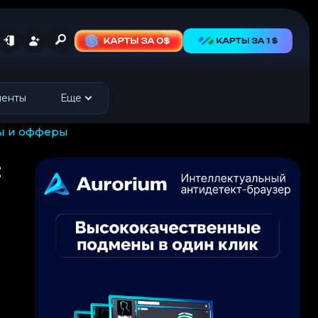
менты
Еще
мы и офферы
: