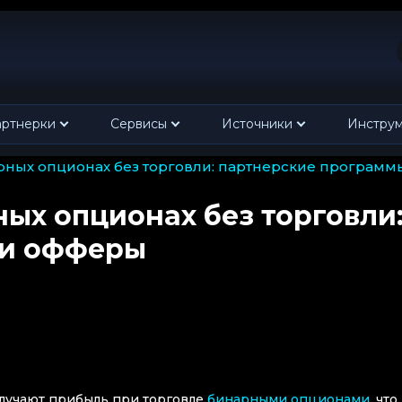
ртнерки
Сервисы
Источники
Инстру
нарных опционах без торговли: партнерские програм
ных опционах без торговли
 и офферы
олучают прибыль при торговле
бинарными опционами
, что