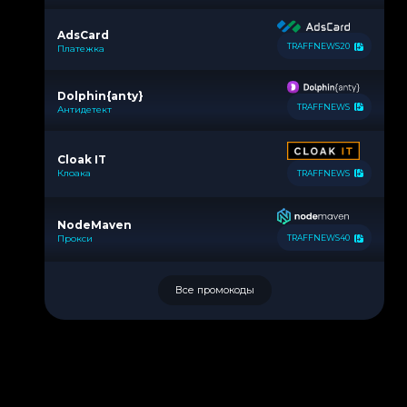
AdsCard
TRAFFNEWS20
Платежка
Dolphin{anty}
TRAFFNEWS
Антидетект
Cloak IT
Клоака
TRAFFNEWS
NodeMaven
Прокси
TRAFFNEWS40
Все промокоды