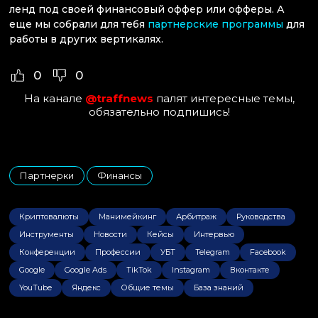
ленд под своей финансовый оффер или офферы. А
еще мы собрали для тебя
партнерские программы
для
работы в других вертикалях.
0
0
На канале
@traffnews
палят интересные темы,
обязательно подпишись!
Партнерки
Финансы
,
Криптовалюты
Манимейкинг
Арбитраж
Руководства
Инструменты
Новости
Кейсы
Интервью
Конференции
Профессии
УБТ
Telegram
Facebook
Google
Google Ads
TikTok
Instagram
Вконтакте
YouTube
Яндекс
Общие темы
База знаний