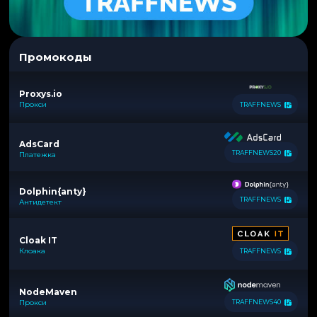
Промокоды
Proxys.io
Прокси
TRAFFNEWS
AdsCard
TRAFFNEWS20
Платежка
Dolphin{anty}
TRAFFNEWS
Антидетект
Cloak IT
Клоака
TRAFFNEWS
NodeMaven
Прокси
TRAFFNEWS40