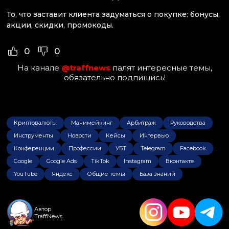
То, что заставит клиента задуматься о покупке: бонусы,
акции, скидки, промокоды.
0
0
На канале
@traffnews
палят интересные темы,
обязательно подпишись!
Криптовалюты
Манимейкинг
Арбитраж
Руководства
Инструменты
Новости
Кейсы
Интервью
Конференции
Профессии
УБТ
Telegram
Facebook
Google
Google Ads
TikTok
Instagram
Вконтакте
YouTube
Яндекс
Общие темы
База знаний
Автор
TraffNews