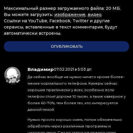
Максимальный размер загружаемого файла: 20 МБ.
Вы можете загрузить:
изображение
,
видео
.
Ссылки на YouTube, Facebook, Twitter и другие
сервисы, вставленные в текст комментария, будут
автоматически встроены.
Владимир
:
07.02.2021 в 5:03 дп
Да сейчас вообще не нужно ничего кроме более-
менее нормального телефона. Камеры сейчас
хорошие практически у всех, особенно если
телефон стоит дороже 10 тысяч, а такие наверное у
более 60-70%, тем более тех, кто интересуется
данной темой.
Нужно просто хорошо снять, потом обязательно
обработать через различные программы и
наложить текст. Сам по старинке предпочитаю