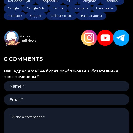
Конференции
Профессии
УБТ
Telegram
Facebook
Google
Google Ads
TikTok
Instagram
Вконтакте
YouTube
Яндекс
Общие темы
База знаний
Автор
TraffNews
0 COMMENTS
Ваш адрес email не будет опубликован.
Обязательные
поля помечены
*