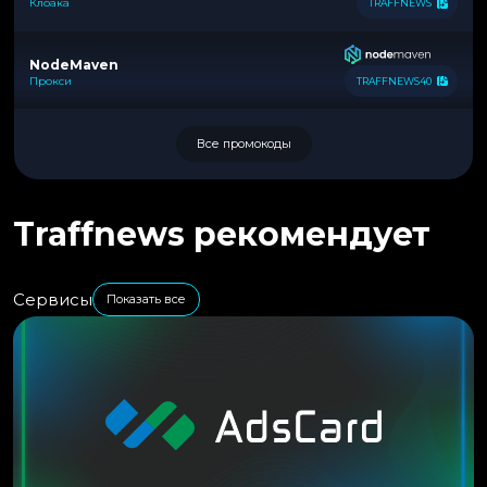
Клоака
TRAFFNEWS
NodeMaven
Прокси
TRAFFNEWS40
Все промокоды
Traffnews рекомендует
Сервисы
Показать все