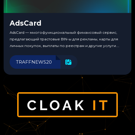
AdsCard
AdsCard — многофункциональный финансовый сервис,
предлагающий трастовые BIN-ы для рекламы, карты для
личных покупок, выплаты по реестрам и другие услуги.
Прозрачные комиссии, поддержка криптовалют и удобные
инструменты для управления финансами.
TRAFFNEWS20