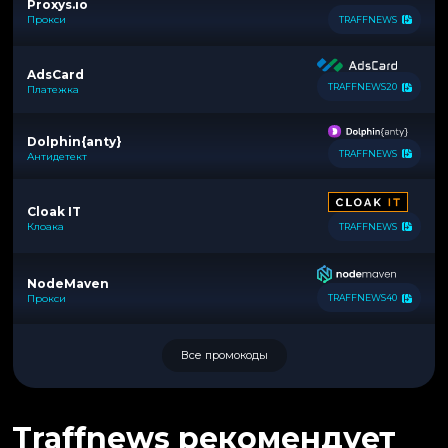
Proxys.io
Прокси
TRAFFNEWS
AdsCard
TRAFFNEWS20
Платежка
Dolphin{anty}
TRAFFNEWS
Антидетект
Cloak IT
Клоака
TRAFFNEWS
NodeMaven
Прокси
TRAFFNEWS40
Все промокоды
Traffnews рекомендует