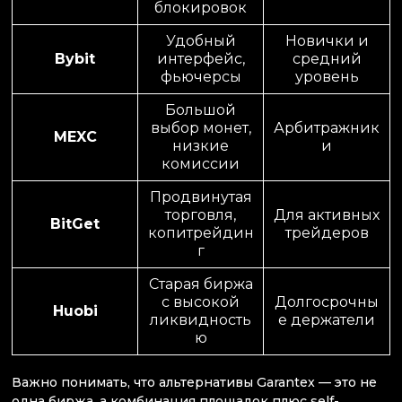
блокировок
Удобный
Новички и
Bybit
интерфейс,
средний
фьючерсы
уровень
Большой
выбор монет,
Арбитражник
MEXC
низкие
и
комиссии
Продвинутая
торговля,
Для активных
BitGet
копитрейдин
трейдеров
г
Старая биржа
с высокой
Долгосрочны
Huobi
ликвидность
е держатели
ю
Важно понимать, что альтернативы Garantex — это не
одна биржа, а комбинация площадок плюс self-