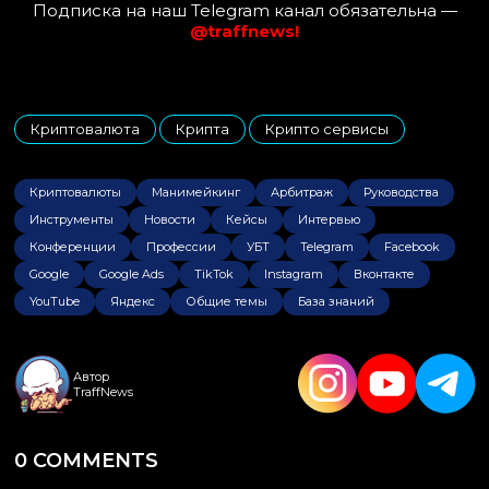
Подписка на наш Telegram канал обязательна —
@traffnews!
Криптовалюта
Крипта
Крипто сервисы
,
,
Криптовалюты
Манимейкинг
Арбитраж
Руководства
Инструменты
Новости
Кейсы
Интервью
Конференции
Профессии
УБТ
Telegram
Facebook
Google
Google Ads
TikTok
Instagram
Вконтакте
YouTube
Яндекс
Общие темы
База знаний
Автор
TraffNews
0 COMMENTS