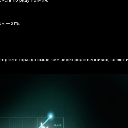
омств по ряду причин:
ом — 21%;
тернете гораздо выше, чем через родственников, коллег 