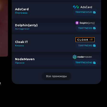
AdsCard
TRAFFNEWS20
Платежка
Dolphin{anty}
TRAFFNEWS
Антидетект
Cloak IT
Клоака
TRAFFNEWS
NodeMaven
Прокси
TRAFFNEWS40
Все промокоды
и