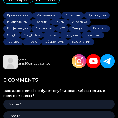
,
Криптовалюты
Манимейкинг
Арбитраж
Руководства
Инструменты
Новости
Кейсы
Интервью
Конференции
Профессии
УБТ
Telegram
Facebook
Google
Google Ads
TikTok
Instagram
Вконтакте
YouTube
Яндекс
Общие темы
База знаний
Автор
yana.l@cairo.ourstaff.co
0 COMMENTS
Ваш адрес email не будет опубликован.
Обязательные
поля помечены
*