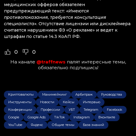
медицинских офферов обязателен
предупреждающий текст:
«Имеются
противопоказания, требуется консультация
специалиста»
. Отсутствие лицензии или дисклеймера
считается нарушением ФЗ «О рекламе» и ведет к
штрафам по статье 14.3 КоАП РФ.
0
0
На канале
@traffnews
палят интересные темы,
обязательно подпишись!
Криптовалюты
Манимейкинг
Арбитраж
Руководства
Инструменты
Новости
Кейсы
Интервью
Конференции
Профессии
УБТ
Telegram
Facebook
Google
Google Ads
TikTok
Instagram
Вконтакте
YouTube
Яндекс
Общие темы
База знаний