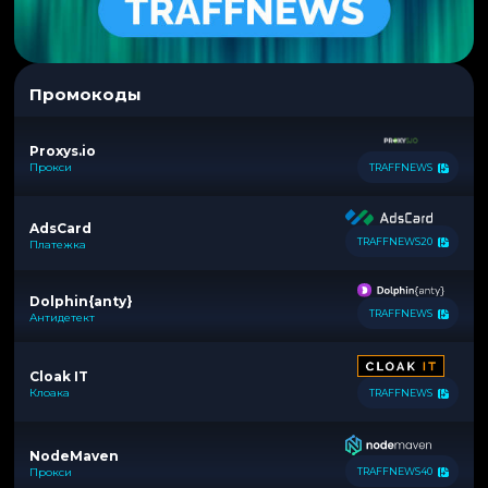
Промокоды
Proxys.io
Прокси
TRAFFNEWS
AdsCard
TRAFFNEWS20
Платежка
Dolphin{anty}
TRAFFNEWS
Антидетект
Cloak IT
Клоака
TRAFFNEWS
NodeMaven
Прокси
TRAFFNEWS40