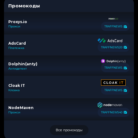
Промокоды
Proxys.io
Прокси
TRAFFNEWS
AdsCard
TRAFFNEWS20
Платежка
Dolphin{anty}
TRAFFNEWS
Антидетект
Cloak IT
Клоака
TRAFFNEWS
NodeMaven
Прокси
TRAFFNEWS40
Все промокоды