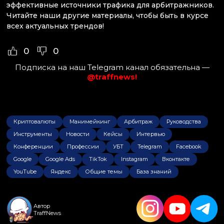
эффективные источники трафика для арбитражников.
Читайте наши другие материалы, чтобы быть в курсе
всех актуальных трендов!
0
0
Подписка на наш Telegram канал обязательна —
@traffnews!
Криптовалюты
Манимейкинг
Арбитраж
Руководства
Инструменты
Новости
Кейсы
Интервью
Конференции
Профессии
УБТ
Telegram
Facebook
Google
Google Ads
TikTok
Instagram
Вконтакте
YouTube
Яндекс
Общие темы
База знаний
Автор
TraffNews