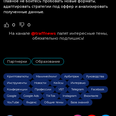
Главное не бойтесь пробовать новые форматы,
адаптировать стратегии под оффер и анализировать
полученные данные.
0
0
На канале
@traffnews
палят интересные темы,
обязательно подпишись!
Партнерки
Образование
,
Криптовалюты
Манимейкинг
Арбитраж
Руководства
Инструменты
Новости
Кейсы
Интервью
Конференции
Профессии
УБТ
Telegram
Facebook
Google
Google Ads
TikTok
Instagram
Вконтакте
YouTube
Яндекс
Общие темы
База знаний