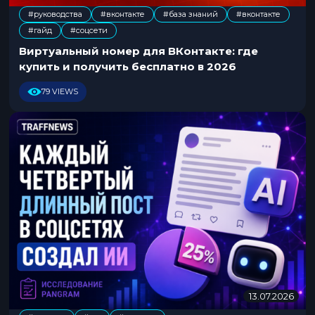
5
#руководства
#вконтакте
#база знаний
#вконтакте
.
,
,
,
,
#гайд
#соцсети
0
7
Виртуальный номер для ВКонтакте: где
.
купить и получить бесплатно в 2026
2
0
79 VIEWS
2
6
13.07.2026
1
3