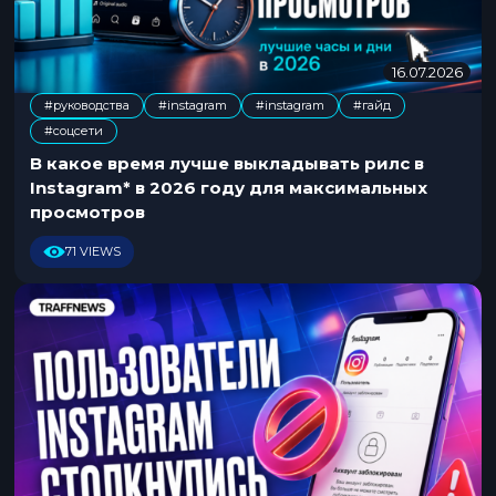
16.07.2026
1
6
#руководства
#instagram
#instagram
#гайд
.
,
,
,
#соцсети
0
7
В какое время лучше выкладывать рилс в
.
Instagram* в 2026 году для максимальных
2
просмотров
0
2
71 VIEWS
6