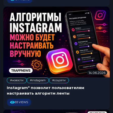
6
14.06.2026
1
4
#новости
#instagram
#соцсети
.
,
0
Instagram* позволит пользователям
6
настраивать алгоритм ленты
.
2
93 VIEWS
0
2