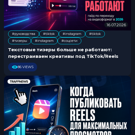
16.07.2026
1
6
#руководства
#tiktok
#instagram
#tiktok
.
,
,
,
,
,
#тизеры
#instagram
#соцсети
0
7
Текстовые тизеры больше не работают:
.
перестраиваем креативы под TikTok/Reels
2
0
86 VIEWS
2
6