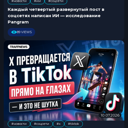
#новости
#ии
#соцсети
.
,
0
Каждый четвертый развернутый пост в
7
соцсетях написан ИИ — исследование
.
Pangram
2
0
89 VIEWS
2
6
10.07.2026
1
0
#новости
#соцсети
#x
#tiktok
.
,
,