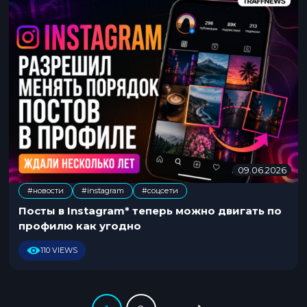
6
09.06.2026
0
9
#новости
#instagram
#соцсети
.
,
0
Посты в Instagram* теперь можно двигать по
6
профилю как угодно
.
2
110 VIEWS
0
2
6