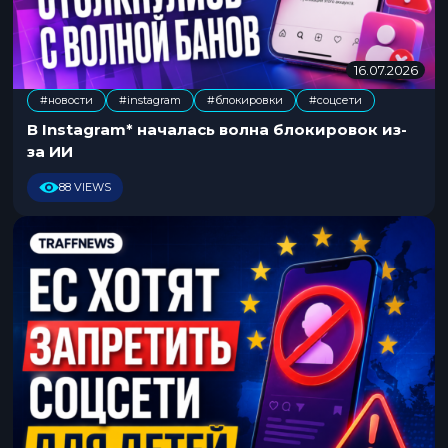
16.07.2026
1
6
#новости
#instagram
#блокировки
#соцсети
.
,
,
0
В Instagram* началась волна блокировок из-
7
за ИИ
.
2
88 VIEWS
0
2
6