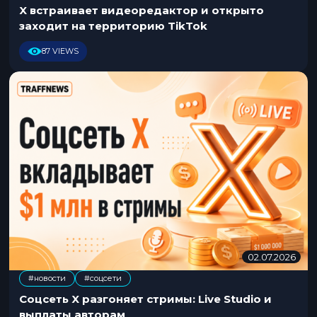
0
X встраивает видеоредактор и открыто
7
заходит на территорию TikTok
.
2
87 VIEWS
0
2
6
02.07.2026
0
2
#новости
#соцсети
.
0
Соцсеть X разгоняет стримы: Live Studio и
7
выплаты авторам