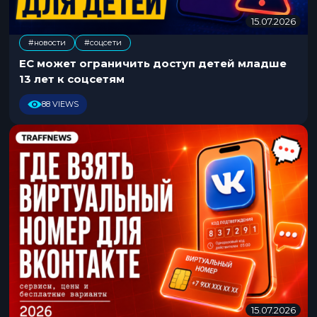
15.07.2026
1
5
#новости
#соцсети
.
0
ЕС может ограничить доступ детей младше
7
13 лет к соцсетям
.
2
88 VIEWS
0
2
6
15.07.2026
1