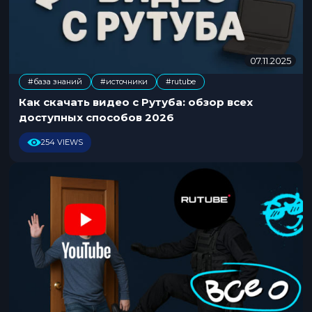
07.11.2025
2
0
#база знаний
#источники
#rutube
.
,
1
Как скачать видео с Рутуба: обзор всех
1
доступных способов 2026
.
2
254 VIEWS
0
2
5