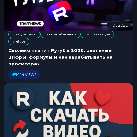
11.05.2026
1
1
#общие темы
#как зарабатывать
#монетизация
.
,
,
#rutube
0
5
Сколько платит Рутуб в 2026: реальные
.
цифры, формулы и как зарабатывать на
2
просмотрах
0
2
144 VIEWS
6