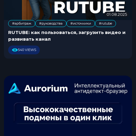
01.08.2025
2
5
#арбитраж
#руководства
#источники
#rutube
.
,
,
0
RUTUBE: как пользоваться, загрузить видео и
7
развивать канал
.
2
540 VIEWS
0
2
5